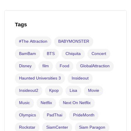
Tags
#The Attraction
BABYMONSTER
BamBam
BTS
Chiquita
Concert
Disney
film
Food
GlobalAttraction
Haunted Universities 3
Insideout
Insideout2
Kpop
Lisa
Movie
Music
Netflix
Next On Netflix
Olympics
PadThai
PrideMonth
Rockstar
SiamCenter
Siam Paragon