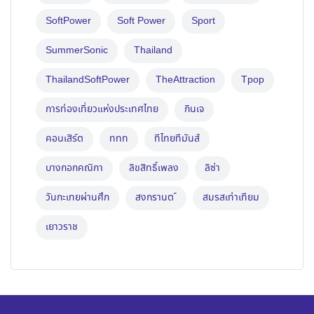
SoftPower
Soft Power
Sport
SummerSonic
Thailand
ThailandSoftPower
TheAttraction
Tpop
การท่องเที่ยวแห่งประเทศไทย
กินเจ
คอนเสิร์ต
ททท
ทีไทยทีมันส์
บางกอกคณิกา
ลิขสิทธิ์เพลง
ลิซ่า
วันกะเทยผ่านศึก
สงกรานต ์
สมรสเท่าเทียม
เยาวราช