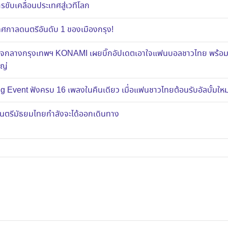
ขับเคลื่อนประเทศสู่เวทีโลก
าลดนตรีอันดับ 1 ของเมืองกรุง!
ส์ใจกลางกรุงเทพฯ KONAMI เผยบิ๊กอัปเดตเอาใจแฟนบอลชาวไทย พร้อ
หญ่
g Event ฟังครบ 16 เพลงในคืนเดียว เมื่อแฟนชาวไทยต้อนรับอัลบั้มใ
งดนตรีมัธยมไทยกำลังจะได้ออกเดินทาง