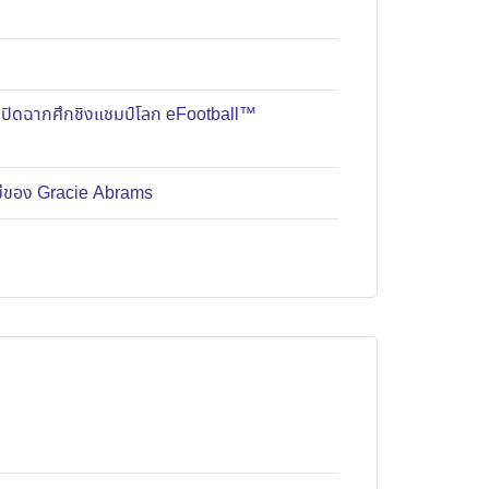
มปิดฉากศึกชิงแชมป์โลก eFootball™
หม่ของ Gracie Abrams