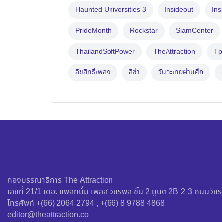
Haunted Universities 3
Insideout
Ins
PrideMonth
Rockstar
SiamCenter
ThailandSoftPower
TheAttraction
Tp
ลิขสิทธิ์เพลง
ลิซ่า
วันกะเทยผ่านศึก
กองบรรณาธิการ The Attraction
เลขที่ 21/1 เดอะ แพลทินั่ม เพลส วัชรพล ชั้น 2 ยูนิต 2B-2-3 ถนน
โทรศัพท์ +(66) 2064 2794 , +(66) 8 9788 4868
editor@theattraction.co