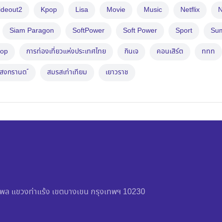
ideout2
Kpop
Lisa
Movie
Music
Netflix
N
Siam Paragon
SoftPower
Soft Power
Sport
Su
op
การท่องเที่ยวแห่งประเทศไทย
กินเจ
คอนเสิร์ต
ททท
สงกรานต ์
สมรสเท่าเทียม
เยาวราช
วัชรพล แขวงท่าแร้ง เขตบางเขน กรุงเทพฯ 10230