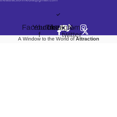
theattractionmedia@gmail.com
Facebook-
Youtube
Tiktok
Instagram
X-
f
twitter
Attraction
A Window to the World of