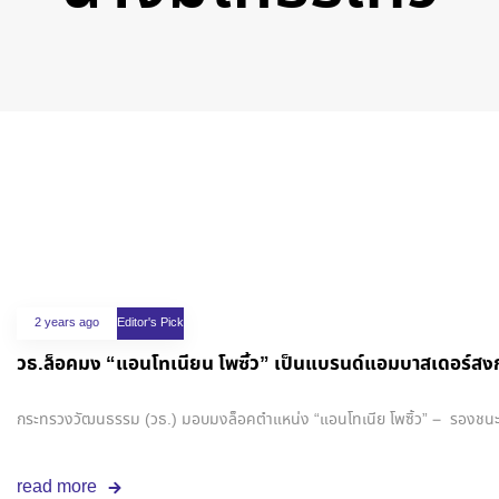
Tags
2 years ago
Editor's Pick
วธ.ล็อคมง “แอนโทเนียน โพซิ้ว” เป็นแบรนด์แอมบาสเดอร์สงกร
กระทรวงวัฒนธรรม (วธ.) มอบมงล็อคตำแหน่ง “แอนโทเนีย โพซิ้ว” – รองชนะเลิ
read more