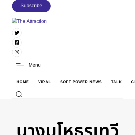
Skip links
Skip to primary navigation
S
u
b
s
c
r
i
b
e
Skip to content
Search
Type and hit enter
Menu
HOME
VIRAL
SOFT POWER NEWS
TALK
C
นางมโหธรเทวี