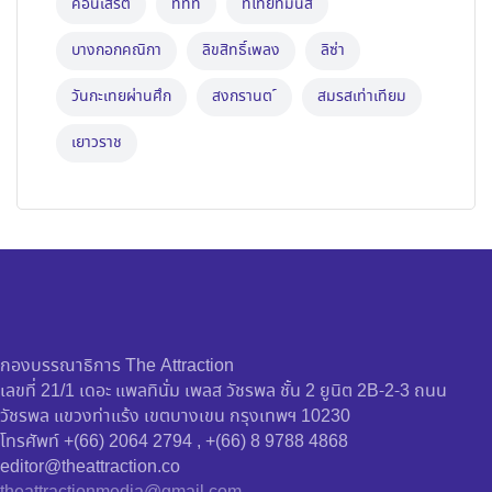
คอนเสิร์ต
ททท
ทีไทยทีมันส์
บางกอกคณิกา
ลิขสิทธิ์เพลง
ลิซ่า
วันกะเทยผ่านศึก
สงกรานต ์
สมรสเท่าเทียม
เยาวราช
กองบรรณาธิการ The Attraction
เลขที่ 21/1 เดอะ แพลทินั่ม เพลส วัชรพล ชั้น 2 ยูนิต 2B-2-3 ถนน
วัชรพล แขวงท่าแร้ง เขตบางเขน กรุงเทพฯ 10230
โทรศัพท์ +(66) 2064 2794 , +(66) 8 9788 4868
editor@theattraction.co