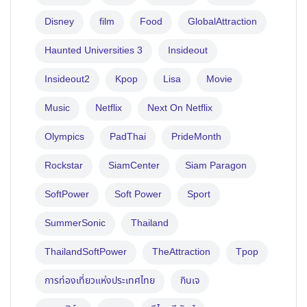
Disney
film
Food
GlobalAttraction
Haunted Universities 3
Insideout
Insideout2
Kpop
Lisa
Movie
Music
Netflix
Next On Netflix
Olympics
PadThai
PrideMonth
Rockstar
SiamCenter
Siam Paragon
SoftPower
Soft Power
Sport
SummerSonic
Thailand
ThailandSoftPower
TheAttraction
Tpop
การท่องเที่ยวแห่งประเทศไทย
กินเจ