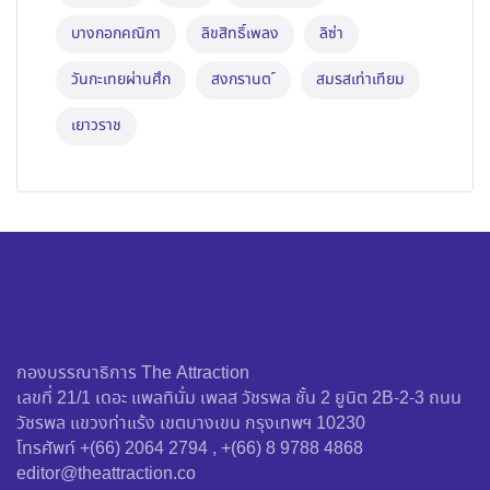
บางกอกคณิกา
ลิขสิทธิ์เพลง
ลิซ่า
วันกะเทยผ่านศึก
สงกรานต ์
สมรสเท่าเทียม
เยาวราช
กองบรรณาธิการ The Attraction
เลขที่ 21/1 เดอะ แพลทินั่ม เพลส วัชรพล ชั้น 2 ยูนิต 2B-2-3 ถนน
วัชรพล แขวงท่าแร้ง เขตบางเขน กรุงเทพฯ 10230
โทรศัพท์ +(66) 2064 2794 , +(66) 8 9788 4868
editor@theattraction.co