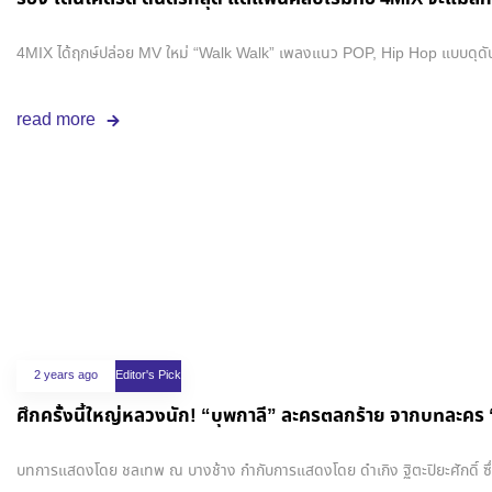
4MIX ได้ฤกษ์ปล่อย MV ใหม่ “Walk Walk” เพลงแนว POP, Hip Hop แบบดุดันสไต
read more
2 years ago
Editor's Pick
ศึกครั้งนี้ใหญ่หลวงนัก! “บุพกาลี” ละครตลกร้าย จากบทละคร
บทการแสดงโดย ชลเทพ ณ บางช้าง กำกับการแสดงโดย ดำเกิง ฐิตะปิยะศักดิ์ ซึ่งสร