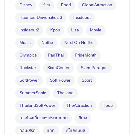
Disney
film
Food
GlobalAttraction
Haunted Universities 3
Insideout
Insideout2
Kpop
Lisa
Movie
Music
Netflix
Next On Netflix
Olympics
PadThai
PrideMonth
Rockstar
SiamCenter
Siam Paragon
SoftPower
Soft Power
Sport
SummerSonic
Thailand
ThailandSoftPower
TheAttraction
Tpop
การท่องเที่ยวแห่งประเทศไทย
กินเจ
คอนเสิร์ต
ททท
ทีไทยทีมันส์