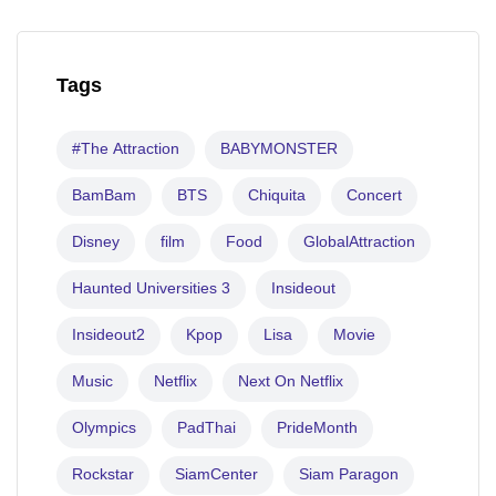
Tags
#The Attraction
BABYMONSTER
BamBam
BTS
Chiquita
Concert
Disney
film
Food
GlobalAttraction
Haunted Universities 3
Insideout
Insideout2
Kpop
Lisa
Movie
Music
Netflix
Next On Netflix
Olympics
PadThai
PrideMonth
Rockstar
SiamCenter
Siam Paragon