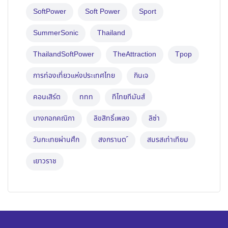
SoftPower
Soft Power
Sport
SummerSonic
Thailand
ThailandSoftPower
TheAttraction
Tpop
การท่องเที่ยวแห่งประเทศไทย
กินเจ
คอนเสิร์ต
ททท
ทีไทยทีมันส์
บางกอกคณิกา
ลิขสิทธิ์เพลง
ลิซ่า
วันกะเทยผ่านศึก
สงกรานต ์
สมรสเท่าเทียม
เยาวราช