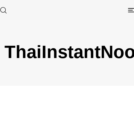
ThaiInstantNoo
Type and hit enter