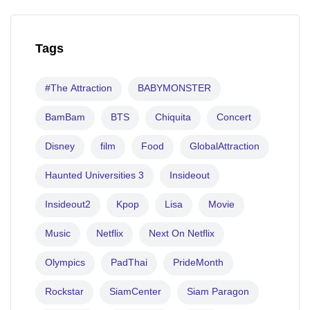
Tags
#The Attraction
BABYMONSTER
BamBam
BTS
Chiquita
Concert
Disney
film
Food
GlobalAttraction
Haunted Universities 3
Insideout
Insideout2
Kpop
Lisa
Movie
Music
Netflix
Next On Netflix
Olympics
PadThai
PrideMonth
Rockstar
SiamCenter
Siam Paragon