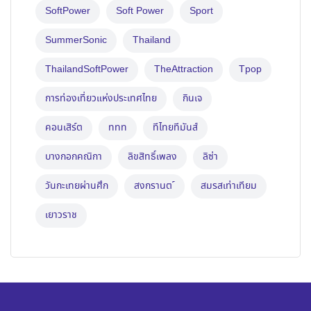
SoftPower
Soft Power
Sport
SummerSonic
Thailand
ThailandSoftPower
TheAttraction
Tpop
การท่องเที่ยวแห่งประเทศไทย
กินเจ
คอนเสิร์ต
ททท
ทีไทยทีมันส์
บางกอกคณิกา
ลิขสิทธิ์เพลง
ลิซ่า
วันกะเทยผ่านศึก
สงกรานต ์
สมรสเท่าเทียม
เยาวราช