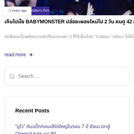
2 years ago
Editor's Pick
เกินไปมั้ย BABYMONSTER ปล่อยเพลงใหม่ไป 2 วัน คนดู 42 
สงสัยคงเป็นพลังความคิดถึงของแฟน ๆ ที่ได้เห็นน้อง “อาฮยอน” กลับมา ไฮโน๊
read more
Recent Posts
“นูโว” คัมแบ็กคอนเสิร์ตใหญ่ในรอบ 7 ปี ย้อนเวลาสู่