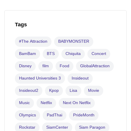
Tags
#The Attraction
BABYMONSTER
BamBam
BTS
Chiquita
Concert
Disney
film
Food
GlobalAttraction
Haunted Universities 3
Insideout
Insideout2
Kpop
Lisa
Movie
Music
Netflix
Next On Netflix
Olympics
PadThai
PrideMonth
Rockstar
SiamCenter
Siam Paragon