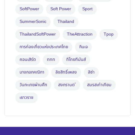
SoftPower
Soft Power
Sport
SummerSonic
Thailand
ThailandSoftPower
TheAttraction
Tpop
การท่องเที่ยวแห่งประเทศไทย
กินเจ
คอนเสิร์ต
ททท
ทีไทยทีมันส์
บางกอกคณิกา
ลิขสิทธิ์เพลง
ลิซ่า
วันกะเทยผ่านศึก
สงกรานต ์
สมรสเท่าเทียม
เยาวราช