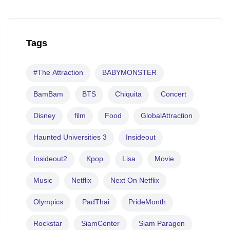
Tags
#The Attraction
BABYMONSTER
BamBam
BTS
Chiquita
Concert
Disney
film
Food
GlobalAttraction
Haunted Universities 3
Insideout
Insideout2
Kpop
Lisa
Movie
Music
Netflix
Next On Netflix
Olympics
PadThai
PrideMonth
Rockstar
SiamCenter
Siam Paragon