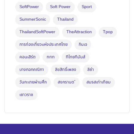
SoftPower
Soft Power
Sport
SummerSonic
Thailand
ThailandSoftPower
TheAttraction
Tpop
การท่องเที่ยวแห่งประเทศไทย
กินเจ
คอนเสิร์ต
ททท
ทีไทยทีมันส์
บางกอกคณิกา
ลิขสิทธิ์เพลง
ลิซ่า
วันกะเทยผ่านศึก
สงกรานต ์
สมรสเท่าเทียม
เยาวราช