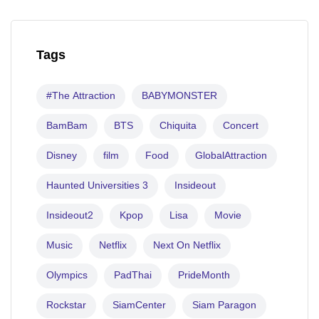
Tags
#The Attraction
BABYMONSTER
BamBam
BTS
Chiquita
Concert
Disney
film
Food
GlobalAttraction
Haunted Universities 3
Insideout
Insideout2
Kpop
Lisa
Movie
Music
Netflix
Next On Netflix
Olympics
PadThai
PrideMonth
Rockstar
SiamCenter
Siam Paragon