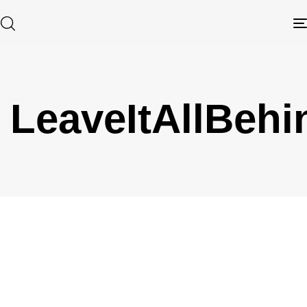
LeaveItAllBehi
Type and hit enter