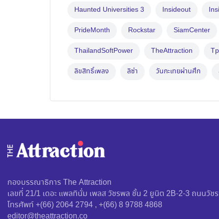
Haunted Universities 3
Insideout
Ins
PrideMonth
Rockstar
SiamCenter
ThailandSoftPower
TheAttraction
Tp
ลิขสิทธิ์เพลง
ลิซ่า
วันกะเทยผ่านศึก
กองบรรณาธิการ The Attraction
เลขที่ 21/1 เดอะ แพลทินั่ม เพลส วัชรพล ชั้น 2 ยูนิต 2B-2-3 ถนน
โทรศัพท์ +(66) 2064 2794 , +(66) 8 9788 4868
editor@theattraction.co