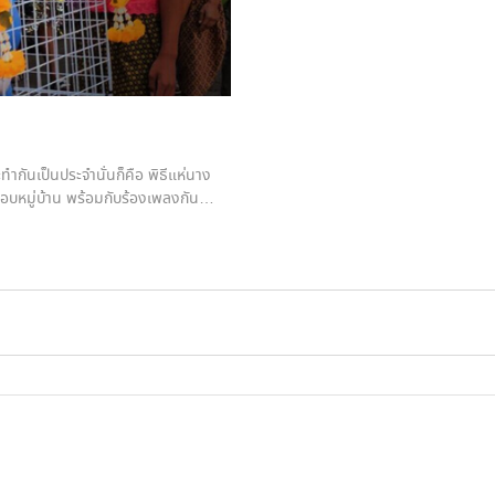
ะทำกันเป็นประจำนั่นก็คือ พิธีแห่นาง
อบหมู่บ้าน พร้อมกับร้องเพลงกัน
อง เพราะเชื่อว่าแมวเป็นสัตว์ที่ไม่ชอบ
ตอนนี้เราหันมาการใช้ “โดราเอมอน” แทน
องนี้กลายเป็นประเด็นในเอ็กซ์ (ทวิต
ยหนึ่งแชร์ภาพ