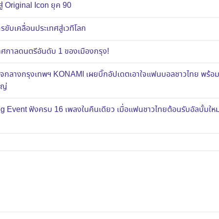
ู่ Original Icon ยุค 90
ขับเคลื่อนประเทศสู่เวทีโลก
าลดนตรีอันดับ 1 ของเมืองกรุง!
ส์ใจกลางกรุงเทพฯ KONAMI เผยบิ๊กอัปเดตเอาใจแฟนบอลชาวไทย พร้อ
หญ่
g Event ฟังครบ 16 เพลงในคืนเดียว เมื่อแฟนชาวไทยต้อนรับอัลบั้มใ