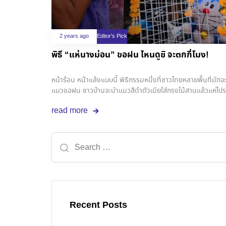
2 years ago
Editor's Pick
พิธี “แห่นางม่อน” ขอฝน ไหนดูซิ จะตกกี่โมง!
หน้าร้อน หน้าแล้งแบบนี้ พิธีกรรมหนึ่งที่ชาวไทยหลายพื้นที่มักจ
แมวขอฝน ชาวบ้านจะนำแมวสีดำตัวเมียใส่กรงไม้สานแล้วแห่ไปร
สนุกสนาน ซึ่งชาวบ้านในหมู่บ้านก็จะช่วยกันสาดน้ำใส่แมวให้แมวร้
read more
น้ำ ไม่ชอบฝน แต่ช้าก่อน ที่นี่เราไม่ทำแบบนั้นกันแล้ว เพราะ
การใช้โดเรมอนดูเหมือนจะเรื่องปกติในสายตาคนไทยไปแล้ว แต่เรื่
เตอร์) ในหมู่ชาวญี่ปุ่นเป็นอย่างมาก เมื่อมีผู้ใช้งานชาวญี่ปุ่นรา
Recent Posts