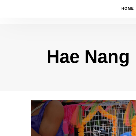
HOME
Hae Nang
Type and hit enter