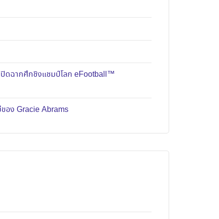
มปิดฉากศึกชิงแชมป์โลก eFootball™
หม่ของ Gracie Abrams