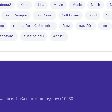
ideout2
Kpop
Lisa
Movie
Music
Netflix
N
Siam Paragon
SoftPower
Soft Power
Sport
Su
op
การท่องเที่ยวแห่งประเทศไทย
กินเจ
คอนเสิร์ต
ททท
สงกรานต ์
สมรสเท่าเทียม
เยาวราช
วัชรพล แขวงท่าแร้ง เขตบางเขน กรุงเทพฯ 10230