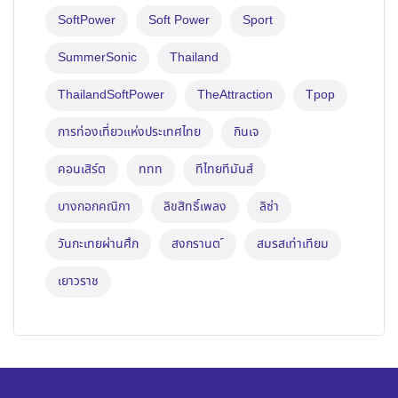
SoftPower
Soft Power
Sport
SummerSonic
Thailand
ThailandSoftPower
TheAttraction
Tpop
การท่องเที่ยวแห่งประเทศไทย
กินเจ
คอนเสิร์ต
ททท
ทีไทยทีมันส์
บางกอกคณิกา
ลิขสิทธิ์เพลง
ลิซ่า
วันกะเทยผ่านศึก
สงกรานต ์
สมรสเท่าเทียม
เยาวราช