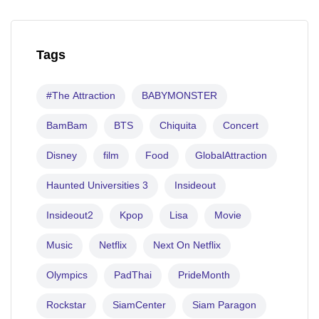
Tags
#The Attraction
BABYMONSTER
BamBam
BTS
Chiquita
Concert
Disney
film
Food
GlobalAttraction
Haunted Universities 3
Insideout
Insideout2
Kpop
Lisa
Movie
Music
Netflix
Next On Netflix
Olympics
PadThai
PrideMonth
Rockstar
SiamCenter
Siam Paragon