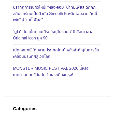
ปรากฏการณ์ผิวใหม่! “หลิง-ออม” นำทีมเฟียส ฉีกกฎ
สกินแคร์คนเป็นสิวกับ Smooth E พลิกโฉมจาก “เบบี้
เฟซ” สู่ “เบบี้เฟียส”
“นูโว” คัมแบ็กคอนเสิร์ตใหญ่ในรอบ 7 ปี ย้อนเวลาสู่
Original Icon ยุค 90
เปิดกลยุทธ์ “ทีมขายประเทศไทย” พลังสำคัญในการขับ
เคลื่อนประเทศสู่เวทีโลก
MONSTER MUSIC FESTIVAL 2026 นี่หรือ
เทศกาลดนตรีอันดับ 1 ของเมืองกรุง!
Categories