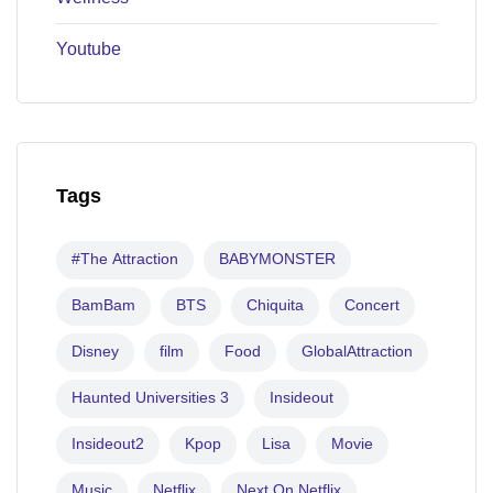
Youtube
Tags
#The Attraction
BABYMONSTER
BamBam
BTS
Chiquita
Concert
Disney
film
Food
GlobalAttraction
Haunted Universities 3
Insideout
Insideout2
Kpop
Lisa
Movie
Music
Netflix
Next On Netflix