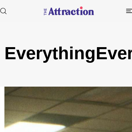
EverythingEve
Type and hit enter