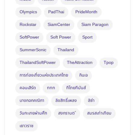
Olympics
PadThai
PrideMonth
Rockstar
SiamCenter
Siam Paragon
SoftPower
Soft Power
Sport
SummerSonic
Thailand
ThailandSoftPower
TheAttraction
Tpop
การท่องเที่ยวแห่งประเทศไทย
กินเจ
คอนเสิร์ต
ททท
ทีไทยทีมันส์
บางกอกคณิกา
ลิขสิทธิ์เพลง
ลิซ่า
วันกะเทยผ่านศึก
สงกรานต ์
สมรสเท่าเทียม
เยาวราช