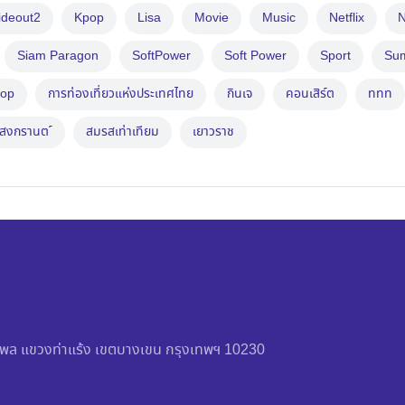
ideout2
Kpop
Lisa
Movie
Music
Netflix
N
Siam Paragon
SoftPower
Soft Power
Sport
Su
op
การท่องเที่ยวแห่งประเทศไทย
กินเจ
คอนเสิร์ต
ททท
สงกรานต ์
สมรสเท่าเทียม
เยาวราช
วัชรพล แขวงท่าแร้ง เขตบางเขน กรุงเทพฯ 10230