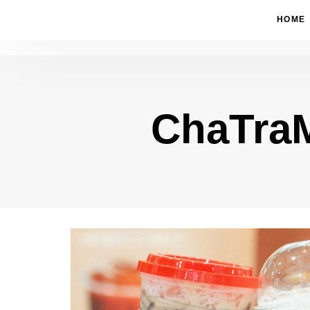
HOME
ChaTra
Type and hit enter