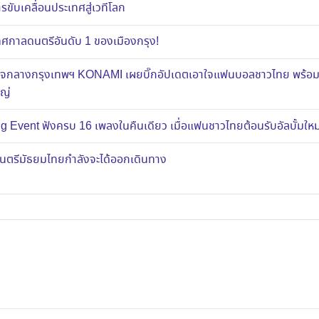
ขับเคลื่อนประเทศสู่เวทีโลก
าลดนตรีอันดับ 1 ของเมืองกรุง!
ส์ใจกลางกรุงเทพฯ KONAMI เผยบิ๊กอัปเดตเอาใจแฟนบอลชาวไทย พร้อ
หญ่
g Event ฟังครบ 16 เพลงในคืนเดียว เมื่อแฟนชาวไทยต้อนรับอัลบั้มใ
งดนตรีมัธยมไทยกำลังจะได้ออกเดินทาง