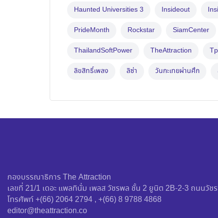
Haunted Universities 3
Insideout
Ins
PrideMonth
Rockstar
SiamCenter
ThailandSoftPower
TheAttraction
Tp
ลิขสิทธิ์เพลง
ลิซ่า
วันกะเทยผ่านศึก
กองบรรณาธิการ The Attraction
เลขที่ 21/1 เดอะ แพลทินั่ม เพลส วัชรพล ชั้น 2 ยูนิต 2B-2-3 ถนน
โทรศัพท์ +(66) 2064 2794 , +(66) 8 9788 4868
editor@theattraction.co