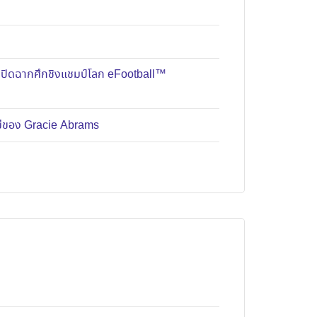
มปิดฉากศึกชิงแชมป์โลก eFootball™
หม่ของ Gracie Abrams