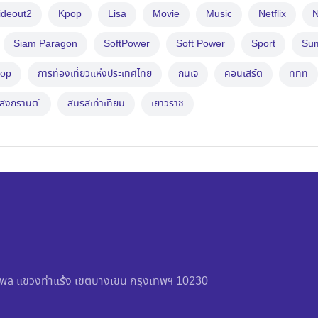
ideout2
Kpop
Lisa
Movie
Music
Netflix
N
Siam Paragon
SoftPower
Soft Power
Sport
Su
op
การท่องเที่ยวแห่งประเทศไทย
กินเจ
คอนเสิร์ต
ททท
สงกรานต ์
สมรสเท่าเทียม
เยาวราช
วัชรพล แขวงท่าแร้ง เขตบางเขน กรุงเทพฯ 10230