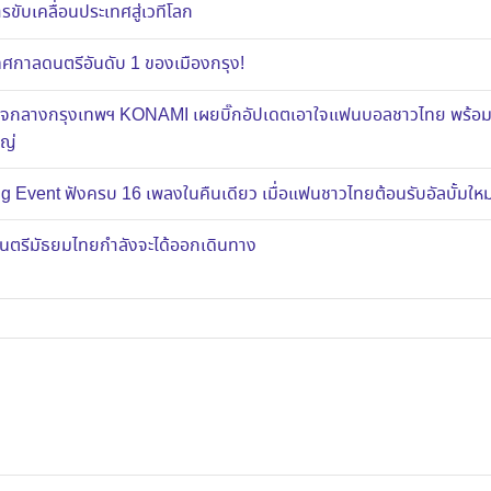
ขับเคลื่อนประเทศสู่เวทีโลก
าลดนตรีอันดับ 1 ของเมืองกรุง!
ส์ใจกลางกรุงเทพฯ KONAMI เผยบิ๊กอัปเดตเอาใจแฟนบอลชาวไทย พร้อ
หญ่
g Event ฟังครบ 16 เพลงในคืนเดียว เมื่อแฟนชาวไทยต้อนรับอัลบั้มใ
งดนตรีมัธยมไทยกำลังจะได้ออกเดินทาง