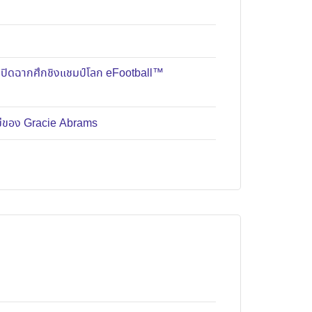
มปิดฉากศึกชิงแชมป์โลก eFootball™
หม่ของ Gracie Abrams