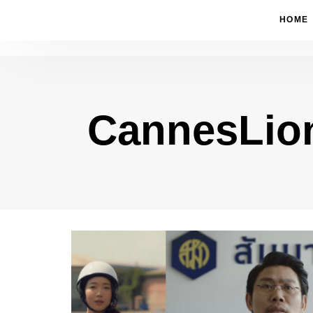
HOME
CannesLio
Type and hit enter