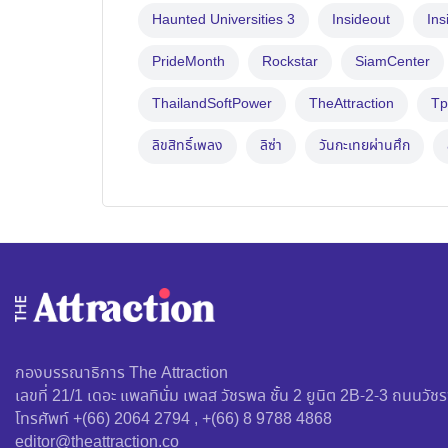
Haunted Universities 3
Insideout
Ins
PrideMonth
Rockstar
SiamCenter
ThailandSoftPower
TheAttraction
Tp
ลิขสิทธิ์เพลง
ลิซ่า
วันกะเทยผ่านศึก
กองบรรณาธิการ The Attraction
เลขที่ 21/1 เดอะ แพลทินั่ม เพลส วัชรพล ชั้น 2 ยูนิต 2B-2-3 ถนน
โทรศัพท์ +(66) 2064 2794 , +(66) 8 9788 4868
editor@theattraction.co