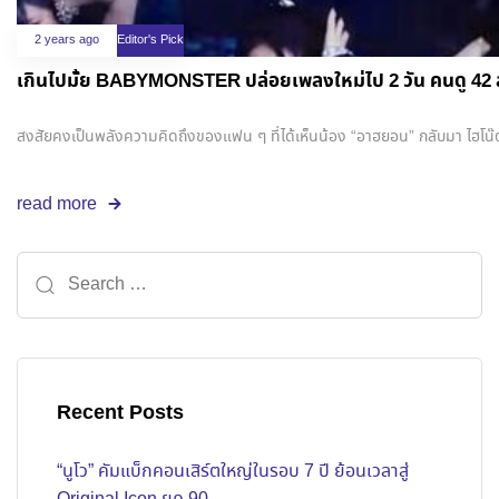
2 years ago
Editor's Pick
เกินไปมั้ย BABYMONSTER ปล่อยเพลงใหม่ไป 2 วัน คนดู 42 
สงสัยคงเป็นพลังความคิดถึงของแฟน ๆ ที่ได้เห็นน้อง “อาฮยอน” กลับมา ไฮโน๊
read more
Recent Posts
“นูโว” คัมแบ็กคอนเสิร์ตใหญ่ในรอบ 7 ปี ย้อนเวลาสู่