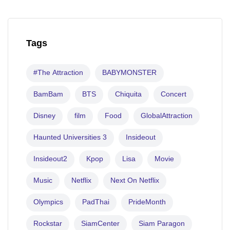
Tags
#The Attraction
BABYMONSTER
BamBam
BTS
Chiquita
Concert
Disney
film
Food
GlobalAttraction
Haunted Universities 3
Insideout
Insideout2
Kpop
Lisa
Movie
Music
Netflix
Next On Netflix
Olympics
PadThai
PrideMonth
Rockstar
SiamCenter
Siam Paragon