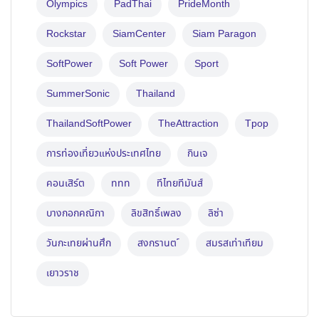
Olympics
PadThai
PrideMonth
Rockstar
SiamCenter
Siam Paragon
SoftPower
Soft Power
Sport
SummerSonic
Thailand
ThailandSoftPower
TheAttraction
Tpop
การท่องเที่ยวแห่งประเทศไทย
กินเจ
คอนเสิร์ต
ททท
ทีไทยทีมันส์
บางกอกคณิกา
ลิขสิทธิ์เพลง
ลิซ่า
วันกะเทยผ่านศึก
สงกรานต ์
สมรสเท่าเทียม
เยาวราช