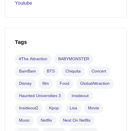
Youtube
Tags
#The Attraction
BABYMONSTER
BamBam
BTS
Chiquita
Concert
Disney
film
Food
GlobalAttraction
Haunted Universities 3
Insideout
Insideout2
Kpop
Lisa
Movie
Music
Netflix
Next On Netflix