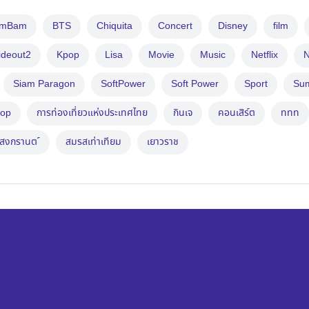
amBam
BTS
Chiquita
Concert
Disney
film
ideout2
Kpop
Lisa
Movie
Music
Netflix
N
Siam Paragon
SoftPower
Soft Power
Sport
Su
op
การท่องเที่ยวแห่งประเทศไทย
กินเจ
คอนเสิร์ต
ททท
สงกรานต ์
สมรสเท่าเทียม
เยาวราช