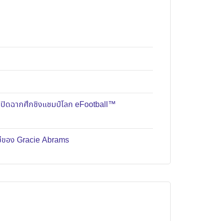
มปิดฉากศึกชิงแชมป์โลก eFootball™
หม่ของ Gracie Abrams