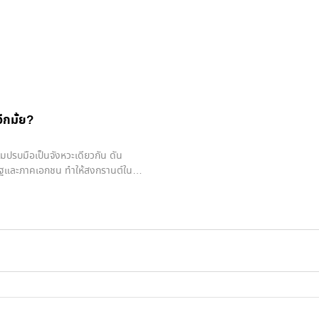
ีกมั้ย?
วมปรบมือเป็นจังหวะเดียวกัน ดัน
ครัฐและภาคเอกชน ทำให้สงกรานต์ใน
ความพิเศษของปีนี้ที่คนกรุงเทพฯ ไม่ได้
a Songkran World Water Festival