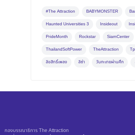
#The Attraction
BABYMONSTER
B
Haunted Universities 3
Insideout
Ins
PrideMonth
Rockstar
SiamCenter
ThailandSoftPower
TheAttraction
Tp
ลิขสิทธิ์เพลง
ลิซ่า
วันกะเทยผ่านศึก
กองบรรณาธิการ The Attraction