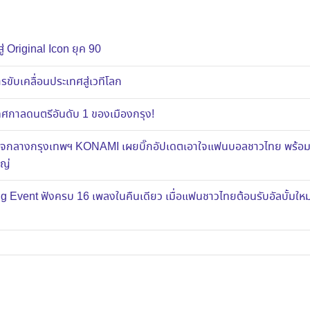
ู่ Original Icon ยุค 90
ขับเคลื่อนประเทศสู่เวทีโลก
าลดนตรีอันดับ 1 ของเมืองกรุง!
ส์ใจกลางกรุงเทพฯ KONAMI เผยบิ๊กอัปเดตเอาใจแฟนบอลชาวไทย พร้อ
หญ่
g Event ฟังครบ 16 เพลงในคืนเดียว เมื่อแฟนชาวไทยต้อนรับอัลบั้มใ