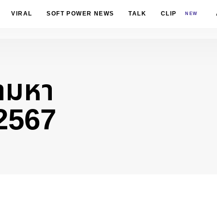
VIRAL
SOFT POWER NEWS
TALK
CLIP
NEW
้ามหา
2567