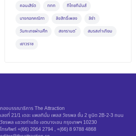
คอนเสิร์ต
ททท
ทีไทยทีมันส์
บางกอกคณิกา
ลิขสิทธิ์เพลง
ลิซ่า
วันกะเทยผ่านศึก
สงกรานต ์
สมรสเท่าเทียม
เยาวราช
กองบรรณาธิการ The Attraction
เลขที่ 21/1 เดอะ แพลทินั่ม เพลส วัชรพล ชั้น 2 ยูนิต 2B-2-3 ถนน
วัชรพล แขวงท่าแร้ง เขตบางเขน กรุงเทพฯ 10230
โทรศัพท์ +(66) 2064 2794 , +(66) 8 9788 4868