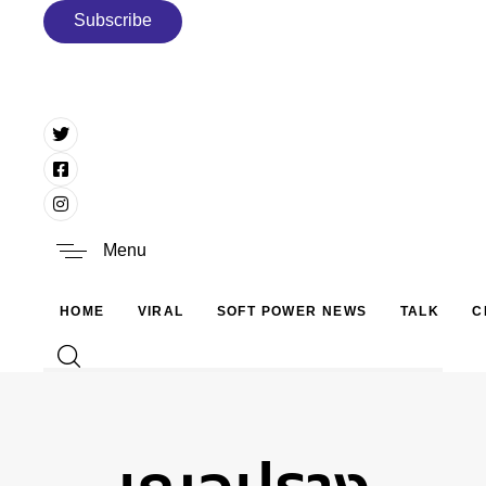
Skip links
Skip to primary navigation
Subscribe
Skip to content
Search
Type and hit enter
Menu
HOME
VIRAL
SOFT POWER NEWS
TALK
C