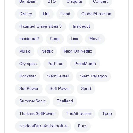
BamBam
BTS
Chiquita
Concert
Disney
film
Food
GlobalAttraction
Haunted Universities 3
Insideout
Insideout2
Kpop
Lisa
Movie
Music
Netflix
Next On Netflix
Olympics
PadThai
PrideMonth
Rockstar
SiamCenter
Siam Paragon
SoftPower
Soft Power
Sport
SummerSonic
Thailand
ThailandSoftPower
TheAttraction
Tpop
การท่องเที่ยวแห่งประเทศไทย
กินเจ