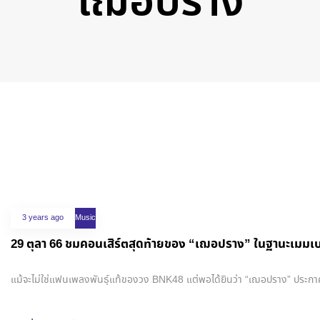
เฌอปราง
Tags
3 years ago
Music
29 ตุลา 66 ชมคอนเสิร์ตสุดท้ายของ “เฌอปราง” ในฐานะเมมเ
แม้จะไม่ใช่แฟนเพลงพันธุ์แท้ของวง BNK48 แต่พอได้ยินว่า “เฌอปราง” ประกาศจบกา