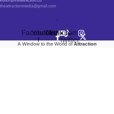
editor@theattraction.co
theattractionmedia@gmail.com
Facebook-
Youtube
Tiktok
Instagram
X-
f
twitter
Attraction
A Window to the World of