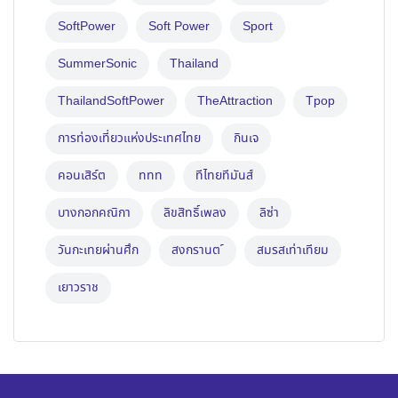
SoftPower
Soft Power
Sport
SummerSonic
Thailand
ThailandSoftPower
TheAttraction
Tpop
การท่องเที่ยวแห่งประเทศไทย
กินเจ
คอนเสิร์ต
ททท
ทีไทยทีมันส์
บางกอกคณิกา
ลิขสิทธิ์เพลง
ลิซ่า
วันกะเทยผ่านศึก
สงกรานต ์
สมรสเท่าเทียม
เยาวราช