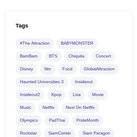
Tags
#The Attraction
BABYMONSTER
BamBam
BTS
Chiquita
Concert
Disney
film
Food
GlobalAttraction
Haunted Universities 3
Insideout
Insideout2
Kpop
Lisa
Movie
Music
Netflix
Next On Netflix
Olympics
PadThai
PrideMonth
Rockstar
SiamCenter
Siam Paragon