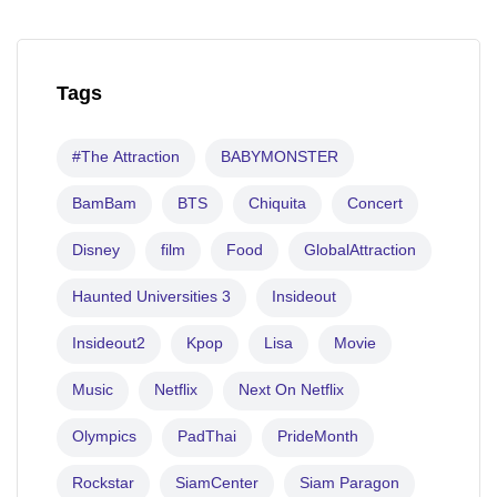
Tags
#The Attraction
BABYMONSTER
BamBam
BTS
Chiquita
Concert
Disney
film
Food
GlobalAttraction
Haunted Universities 3
Insideout
Insideout2
Kpop
Lisa
Movie
Music
Netflix
Next On Netflix
Olympics
PadThai
PrideMonth
Rockstar
SiamCenter
Siam Paragon