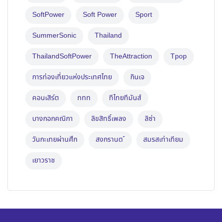
SoftPower
Soft Power
Sport
SummerSonic
Thailand
ThailandSoftPower
TheAttraction
Tpop
การท่องเที่ยวแห่งประเทศไทย
กินเจ
คอนเสิร์ต
ททท
ทีไทยทีมันส์
บางกอกคณิกา
ลิขสิทธิ์เพลง
ลิซ่า
วันกะเทยผ่านศึก
สงกรานต ์
สมรสเท่าเทียม
เยาวราช