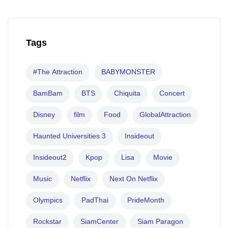
Tags
#The Attraction
BABYMONSTER
BamBam
BTS
Chiquita
Concert
Disney
film
Food
GlobalAttraction
Haunted Universities 3
Insideout
Insideout2
Kpop
Lisa
Movie
Music
Netflix
Next On Netflix
Olympics
PadThai
PrideMonth
Rockstar
SiamCenter
Siam Paragon