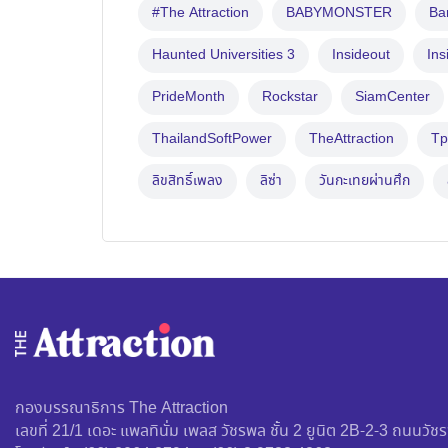
#The Attraction
BABYMONSTER
B
Haunted Universities 3
Insideout
Ins
PrideMonth
Rockstar
SiamCenter
ThailandSoftPower
TheAttraction
Tp
ลิขสิทธิ์เพลง
ลิซ่า
วันกะเทยผ่านศึก
กองบรรณาธิการ The Attraction
เลขที่ 21/1 เดอะ แพลทินั่ม เพลส วัชรพล ชั้น 2 ยูนิต 2B-2-3 ถนน