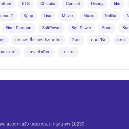
amBam
BTS
Chiquita
Concert
Disney
film
ideout2
Kpop
Lisa
Movie
Music
Netflix
N
Siam Paragon
SoftPower
Soft Power
Sport
Su
op
การท่องเที่ยวแห่งประเทศไทย
กินเจ
คอนเสิร์ต
ททท
สงกรานต ์
สมรสเท่าเทียม
เยาวราช
วัชรพล แขวงท่าแร้ง เขตบางเขน กรุงเทพฯ 10230