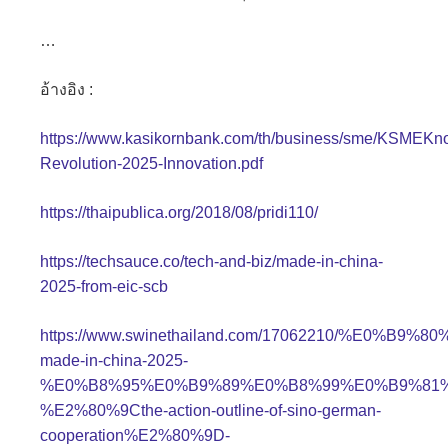
…
อ้างอิง :
https://www.kasikornbank.com/th/business/sme/KSMEKn
Revolution-2025-Innovation.pdf
https://thaipublica.org/2018/08/pridi110/
https://techsauce.co/tech-and-biz/made-in-china-
2025-from-eic-scb
https://www.swinethailand.com/17062210/%E
made-in-china-2025-
%E0%B8%95%E0%B9%89%E0%B8%99%E0%B9%81
%E2%80%9Cthe-action-outline-of-sino-german-
cooperation%E2%80%9D-