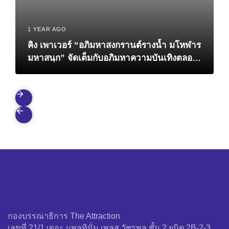
1 YEAR AGO
คิง เพาเวอร์ “อภิมหาสงกรานต์รางน้ำ มโหฬาร
มหาสนุก” จัดเต็มกับอภิมหาความบันเทิงตลอด
6 วันเต็ม เริ่มวันนี้ – 15 เม.ย. นี้
กองบรรณาธิการ The Attraction
เลขที่ 21/1 เดอะ แพลทินั่ม เพลส วัชรพล ชั้น 2 ยูนิต 2B-2-3