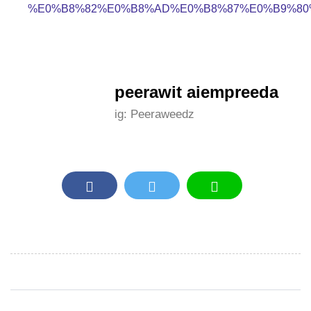
%E0%B8%82%E0%B8%AD%E0%B8%87%E0%B9%80
peerawit aiempreeda
ig: Peeraweedz