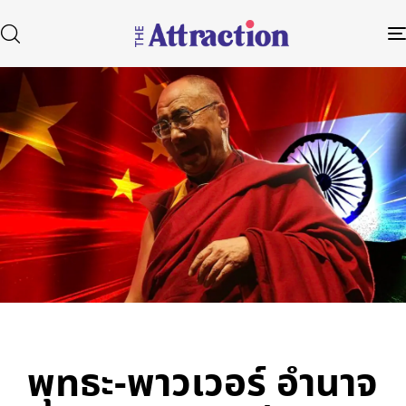
Published
Author
Published
in:
on:
Type and hit enter
พุทธะ-พาวเวอร์ อำนาจ