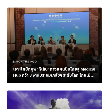
5 MONTHS AGO
เจาะลึกบิ๊กมูฟ ‘ทีเส็บ’ กางแผนปั้นไทยสู่ Medical
Hub คว้า 3 งานประชุมเภสัชฯ ระดับโลก โกยเม็ด
เงิน 151 ล้านบาท