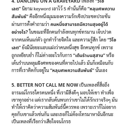
4.
DANCING ON A GRAVEYARD
เพลงที่
“วิโอ
เลต”
นิยาม keyword เอาไว้ 5 คำนั่นก็คือ
“หลุมศพความ
สัมพันธ์”
คืออีกหนึ่งมุมมองความรักเชิงประชดประชัน
ผ่านการตั้งคำถามว่า
คนหนึ่งสามารถมีความสุขอยู่ได้
อย่างไร?
ในขณะที่อีกคนกำลังทนทุกข์ทรมาน เจ็บปวด
จากคนเห็นแก่ตัว ถูกทำร้ายจิตใจ และความรู้สึก โดย
“วิโอ
เลต”
ยังมีนัยยะแอบแฝงว่าคนหนึ่งสุข อีกคนทุกข์ เพราะ
ถูกเหยียบย่ำ ก็ไม่ต่างอะไรกับการ
“เต้นรำบนสุสาน”
หรือ
เต้นรำบนหลุมฝังศพของคนที่ตายไปแล้ว มันก็เหมือนกับ
การที่เราติดกับอยู่ใน
“หลุมศพความสัมพันธ์”
นั่นเอง
5. BETTER NOT CALL ME NOW
เป็นเพลงที่สื่อถึง
อารมณ์โกรธใครคนหนึ่ง ที่เรามีสิ่งดีๆ มอบให้เขา ทำเพื่อ
เขาทุกอย่าง แต่เรากลับค้นพบกว่าเขาไม่ได้รักเราจริงๆ มัน
ทำให้เราคิดว่าความสัมพันธ์นี้ควรพอ เพราะเราก็ไม่อยาก
คุยกับเขาแล้วเช่นกัน และเธอก็ไม่ต้องโทรมาหาฉันอีกนะ
เป็นเพลงที่เรียกว่าเสียใจจนโกรธ