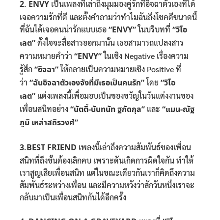
2. ENVY
เป็นเพลงที่เล่าถึงมุมมองคู่รักที่อิจฉาตัวเองที่ได้
เจอความรักที่ดี และตั้งคำถามว่าทำไมฉันถึงโชคดีขนาดนี้
ที่ฉันได้เจอคนน่ารักแบบเธอ
“ENVY”
ในบริบทที่
“วิโอ
เลต”
ตั้งใจจะสื่อสารออกมานั้น เธอสามารถแปลงสาร
ความหมายคำว่า
“ENVY”
ในเชิง Negative เรื่องความ
รู้สึก
“อิจฉา”
ให้กลายเป็นความหมายเชิง Positive ที่
ว่า
“ฉันอิจฉาตัวเองจังที่มีเธอเป็นคนรัก”
โดย
“วิโอ
เลต”
แต่งเพลงนี้เพื่อมอบเป็นของขวัญในวันแต่งงานของ
เพื่อนสนิทอย่าง
“นัตตี้-นันทนัท
ฐกัดกุล”
และ
“แมน-ณัฐ
ภูมิ เหล่าสถิรวงศ์”
3.BEST FRIEND
เพลงนี้เล่าถึงความสัมพันธ์ของเพื่อน
สนิทที่ถึงขั้นต้องเลิกคบ เพราะดันเกิดการผิดใจกัน ทำให้
เราสูญเสียเพื่อนสนิท แต่ในขณะเดียวกันเราก็คิดถึงความ
สัมพันธ์ระหว่างเพื่อน และมีความหวังว่าสักวันหนึ่งเราจะ
กลับมาเป็นเพื่อนสนิทกันได้อีกครั้ง