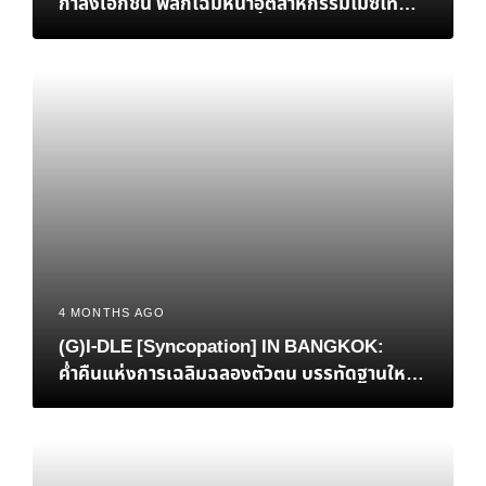
กำลังเอกชน พลิกโฉมหน้าอุตสาหกรรมไมซ์ไทยสู่
เวทีโลก
4 MONTHS AGO
(G)I-DLE [Syncopation] IN BANGKOK:
ค่ำคืนแห่งการเฉลิมฉลองตัวตน บรรทัดฐานใหม่
ของ K-Pop และการกลับบ้านที่แสนอบอุ่นของ ‘มิ
นนี่’