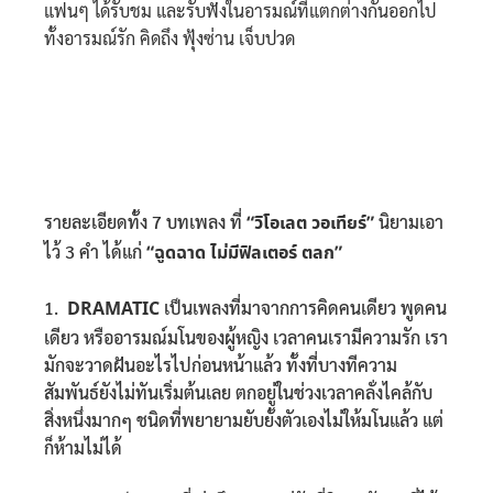
แฟนๆ ได้รับชม และรับฟังในอารมณ์ที่แตกต่างกันออกไป
ทั้งอารมณ์รัก คิดถึง ฟุ้งซ่าน เจ็บปวด
รายละเอียดทั้ง 7 บทเพลง ที่
“วิโอเลต วอเทียร์”
นิยามเอา
ไว้ 3 คำ ได้แก่
“ฉูดฉาด ไม่มีฟิลเตอร์ ตลก”
1.
DRAMATIC
เป็นเพลงที่มาจากการคิดคนเดียว พูดคน
เดียว หรืออารมณ์มโนของผู้หญิง เวลาคนเรามีความรัก เรา
มักจะวาดฝันอะไรไปก่อนหน้าแล้ว ทั้งที่บางทีความ
สัมพันธ์ยังไม่ทันเริ่มต้นเลย ตกอยู่ในช่วงเวลาคลั่งไคล้กับ
สิ่งหนึ่งมากๆ ชนิดที่พยายามยับยั้งตัวเองไม่ให้มโนแล้ว แต่
ก็ห้ามไม่ได้