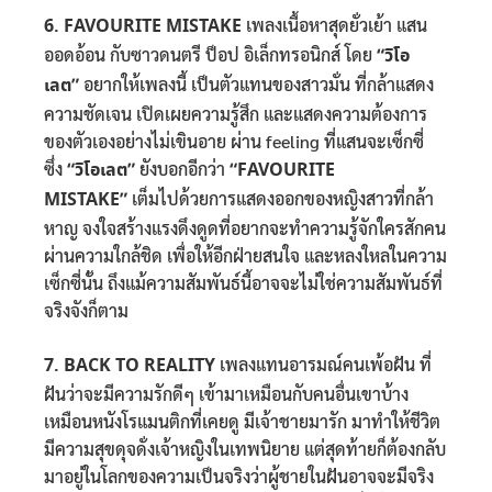
6. FAVOURITE MISTAKE
เพลงเนื้อหาสุดยั่วเย้า แสน
ออดอ้อน กับซาวดนตรี ป็อป อิเล็กทรอนิกส์ โดย
“วิโอ
เลต”
อยากให้เพลงนี้ เป็นตัวแทนของสาวมั่น ที่กล้าแสดง
ความชัดเจน เปิดเผยความรู้สึก และแสดงความต้องการ
ของตัวเองอย่างไม่เขินอาย ผ่าน feeling ที่แสนจะเซ็กซี่
ซึ่ง
“วิโอเลต”
ยังบอกอีกว่า
“FAVOURITE
MISTAKE”
เต็มไปด้วยการแสดงออกของหญิงสาวที่กล้า
หาญ จงใจสร้างแรงดึงดูดที่อยากจะทำความรู้จักใครสักคน
ผ่านความใกล้ชิด เพื่อให้อีกฝ่ายสนใจ และหลงใหลในความ
เซ็กซี่นั้น ถึงแม้ความสัมพันธ์นี้อาจจะไม่ใช่ความสัมพันธ์ที่
จริงจังก็ตาม
7. BACK TO REALITY
เพลงแทนอารมณ์คนเพ้อฝัน ที่
ฝันว่าจะมีความรักดีๆ เข้ามาเหมือนกับคนอื่นเขาบ้าง
เหมือนหนังโรแมนติกที่เคยดู มีเจ้าชายมารัก มาทำให้ชีวิต
มีความสุขดุจดั่งเจ้าหญิงในเทพนิยาย แต่สุดท้ายก็ต้องกลับ
มาอยู่ในโลกของความเป็นจริงว่าผู้ชายในฝันอาจจะมีจริง