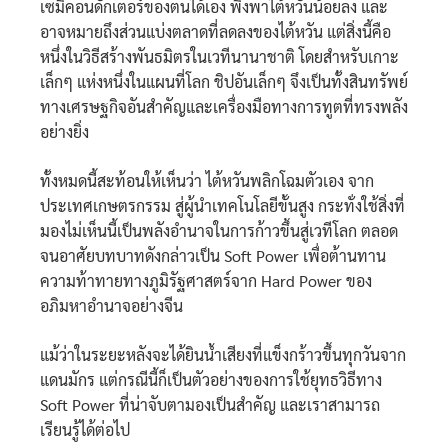
เซมิคอนดักเตอร์ของตนได้เอง พึ่งพาไต้หวันน้อยลง และ
อาจหมายถึงส่วนแบ่งตลาดที่ลดลงของไต้หวัน แต่สิ่งนี้คือ
หนึ่งในวิธีสร้างพันธมิตรในเวทีนานาชาติ โดยสำหรับเกาะ
เล็กๆ แห่งหนึ่งในแผนที่โลก ชิปอันเล็กๆ จึงเป็นทั้งสินทรัพย์
ทางเศรษฐกิจอันสำคัญและเครื่องมือทางการทูตที่ทรงพลัง
อย่างยิ่ง
ทั้งหมดนี้สะท้อนให้เห็นว่า ไต้หวันพลิกโฉมตัวเอง จาก
ประเทศเกษตรกรรม สู่ผู้นำเทคโนโลยีขั้นสูง กระทั่งใช้สิ่งที่
มองไม่เห็นนี้เป็นพลังอำนาจในการก้าวขึ้นสู่เวทีโลก ตลอด
จนอาศัยบทบาทดังกล่าวเป็น Soft Power เพื่อต้านทาน
ความท้าทายทางภูมิรัฐศาสตร์จาก Hard Power ของ
อภิมหาอำนาจอย่างจีน
แม้ว่าในระยะหลังจะได้ยินน้ำเสียงที่แข็งกร้าวขึ้นทุกวันจาก
แดนมักร แต่กรณีนี้ก็เป็นตัวอย่างของการใช้ยุทธวิธีทาง
Soft Power ที่น่าจับตามองเป็นสำคัญ และเราสามารถ
เรียนรู้ได้ต่อไป