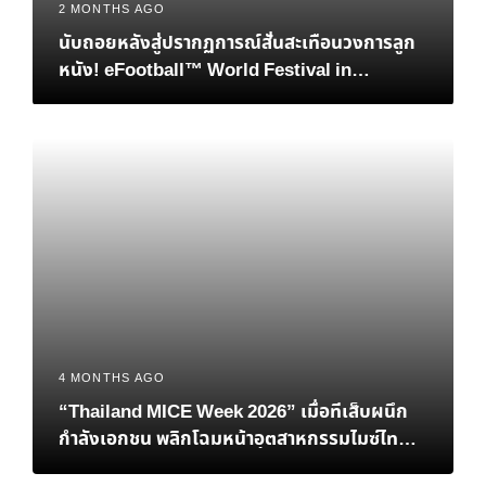
2 MONTHS AGO
นับถอยหลังสู่ปรากฏการณ์สั่นสะเทือนวงการลูก
หนัง! eFootball™ World Festival in
Bangkok เมื่อตำนาน “เวย์น รูนีย์” และอนาคต
ของอีสปอร์ตมาบรรจบกันที่ไทย
4 MONTHS AGO
“Thailand MICE Week 2026” เมื่อทีเส็บผนึก
กำลังเอกชน พลิกโฉมหน้าอุตสาหกรรมไมซ์ไทยสู่
เวทีโลก