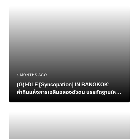
4 MONTHS AGO
(G)I-DLE [Syncopation] IN BANGKOK:
ค่ำคืนแห่งการเฉลิมฉลองตัวตน บรรทัดฐานใหม่
ของ K-Pop และการกลับบ้านที่แสนอบอุ่นของ ‘มิ
นนี่’