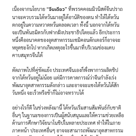
เนื่องจากนโยบาย
“จีนเดียว”
ที่พรรคคอมมิวนิสต์จีนปราถ
นาจะควบรวมไต้หวันมาอยู่ใต้อานัติของตน ทำให้ไต้หวัน
ตกอยู่ในความหวาดหวั่นตลอดเวลา ทั้งนี้ นอกจากไต้หวัน
จะเป็นพันธมิตรกับฟากฝั่งประชาธิปไตยแล้ว อีกประการ
หนึ่งคืออนาคตของอุตสาหกรรมเซมิคอนดักเตอร์ก็อาจจะ
หยุดชะงักไป หากเกิดเหตุอะไรขึ้นมาที่บริเวณช่องแคบ
คาบสมุทรจีนใต้
ตัดภาพไปที่คู่ขัดแย้ง ประเทศจีนเองก็พึ่งพาการผลิตชิป
จากไต้หว้นอยู่ไม่น้อย แต่มีการคาดการณ์ว่าจีนกำลังเร่ง
พัฒนาอุตสาหกรรมดังกล่าว และอาจจะแซงไต้หวันได้สัก
วันหนึ่ง จะเร็วหรือช้าก็ไม่อาจทราบได้
อย่างไรก็ดี ในช่วงหลังมานี้ ไต้หวันเริ่มสานสัมพันธ์กับชาติ
อื่นๆ ในฐานะของการเป็นผู้สนับสนุนและให้ความช่วยเหลือ
ด้านการศึกษาวิจัยนาโนชิปในหลายประเทศ ทำให้ในภาย
ภาคหน้า ประเทศอื่นๆ อาจจะสามารถพัฒนาอุตสาหกรรม