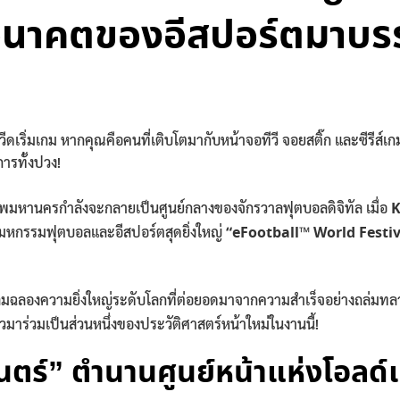
ละอนาคตของอีสปอร์ตมาบร
นกหวีดเริ่มเกม หากคุณคือคนที่เติบโตมากับหน้าจอทีวี จอยสติ๊ก และซีร
ารทั้งปวง!
ทพมหานครกำลังจะกลายเป็นศูนย์กลางของจักรวาลฟุตบอลดิจิทัล เมื่อ
K
หกรรมฟุตบอลและอีสปอร์ตสุดยิ่งใหญ่
“eFootball™ World Festi
เฉลิมฉลองความยิ่งใหญ่ระดับโลกที่ต่อยอดมาจากความสำเร็จอย่างถล่มทล
ล้วมาร่วมเป็นส่วนหนึ่งของประวัติศาสตร์หน้าใหม่ในงานนี้!
ันตร์” ตำนานศูนย์หน้าแห่งโอล