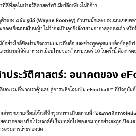
่ดีที่สุดในประวัติศาสตร์พรีเมียร์ลีกเพียงไม่กี่ก้าว…
กฏตัวของ
เวย์น รูนีย์ (Wayne Rooney)
ตำนานนักเตะของแมนเชสเตอร์ 
ยอดเยี่ยมบนผืนหญ้า ไม่ว่าจะเป็นลูกยิงจักรยานอากาศสุดสะเด่า หรือ
อย่างใกล้ชิดผ่านกิจกรรมบนเวทีหลัก และช่วงพูดคุยแบบเอ็กซ์คลูซีฟ 
ิงและสนามดิจิทัล การมาเยือนไทยของตำนานเบอร์ 10 ในครั้งนี้ คือกา
น้าประวัติศาสตร์: อนาคตของ e
งอีเลฟเว่นที่พวกเราคุ้นเคย สู่การพลิกโฉมเป็น
eFootball™
ที่ปัจจุบั
 แต่พวกเขาเตรียมใช้เวทีที่กรุงเทพฯ เป็นสถานที่
“ประกาศทิศทางใหม่
ายคนรอคอย หรือโปรเจกต์ลับในบทต่อไปของเกม ทุกอย่างจะถูกเปิดเผยที่นี่
เฝ้ารอชมการถ่ายทอดสด