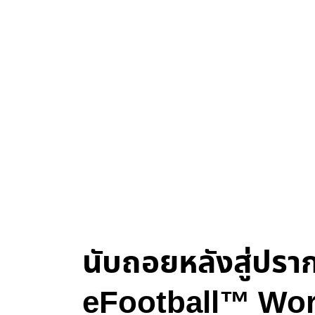
นับถอยหลังสู่ปรา
eFootball™ Worl