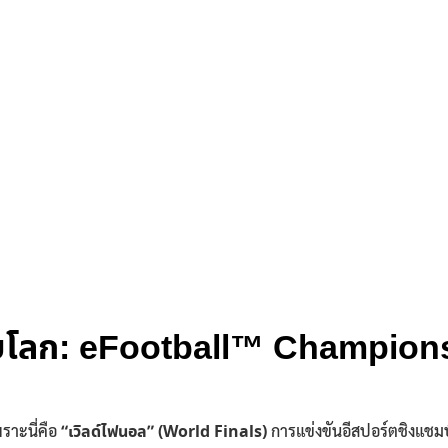
ะดับโลก: eFootball™ Champio
ราะนี่คือ
“เวิลด์ไฟนอล” (World Finals)
การแข่งขันอีสปอร์ตชิงแชมป์