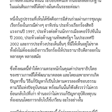
เกาหลีหวงแหน ดังนั้น ระบอบที่คนเท่ากันจึงลงหลักปักฐาน
ในแผ่นดินเกาหลีได้อย่างมั่นคงในระยะต่อมา
หนึ่งในรูปธรรมที่เห็นได้ชัดคือการมีส่วนร่วมผ่านการชุมนุม
เรียกร้องในกรณีต่างๆ อาทิเช่น ประท้วงเรียกร้องสิทธิ
แรงงานปี 1997, ประท้วงต่อต้านนักการเมืองคอร์รัปชันใน
ปี 2000, ประท้วงต่อต้านฐานทัพสหรัฐฯ ในประเทศปี
2002 และการประท้วงประเด็นอื่นๆ ที่มีให้เห็นอยู่ไม่ขาด
ทั้งยังไม่ต้องเอ่ยถึงการเรียกร้องให้ประธานาธิบดีลาออกใน
หลายยุค หลายสมัย
ซึ่งทั้งหมดนี้ทำให้ความตระหนักในคุณค่าประชาธิปไตย
ของชาวเกาหลีใต้พัฒนามาตลอด และโดยเฉพาะหากเกิด
ปัญหาขึ้น วิธีแก้ปัญหาก็เป็นไปตามครรลองที่ชอบธรรม
ตามวิถีแห่งปัจจุบันขณะ พร้อมกันนั้นก็พึงสังวรว่าไม่ควร
ย้อนกลับไปที่เก่า ทำนองว่าไม่ควรแก้ปัญหาอุบัติเหตุบน
ท้องถนนโดยการกลับไปใช้เกวียน อะไรอย่างงั้น