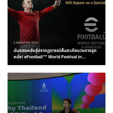
2 MONTHS AGO
นับถอยหลังสู่ปรากฏการณ์สั่นสะเทือนวงการลูก
หนัง! eFootball™ World Festival in
Bangkok เมื่อตำนาน “เวย์น รูนีย์” และอนาคต
ของอีสปอร์ตมาบรรจบกันที่ไทย