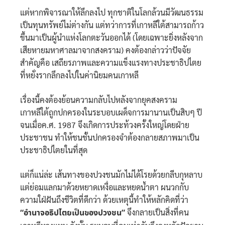
แต่หากพิจารณาให้ลึกลงไป ทุกชาติในโลกล้วนมีวัฒนธรรม
เป็นทุนทรัพย์ไม่ต่างกัน แต่ทว่าการที่เกาหลีใต้สามารถก้าว
ขึ้นมาเป็นผู้นำแห่งโลกตะวันออกได้ (โดยเฉพาะยิ่งหลังจาก
เสียหายมหาศาลมาจากสงคราม) คงต้องกล่าวว่าปัจจัย
สำคัญคือ เสถียรภาพและความแข็งแรงทางประชาธิปไตย
ที่หยั่งรากลึกลงไปในค่านิยมคนเกาหลี
เรื่องนี้คงต้องย้อนความกลับไปหลังจากยุคสงคราม
เกาหลีใต้ถูกปกครองในระบอบเผด็จการมานานเป็นสิบๆ ปี
จนเมื่อค.ศ. 1987 จึงเกิดการประท้วงครั้งใหญ่โดยฝ่าย
ประชาชน ทำให้ชนชั้นปกครองจำต้องกลายสภาพมาเป็น
ประชาธิปไตยในที่สุด
แต่ก็แน่ล่ะ เส้นทางของปวงชนมักไม่ได้โรยด้วยกลีบกุหลาบ
แต่ย่อมแลกมาด้วยหยาดเหงื่อและหยดน้ำตา ผนวกกับ
ความใฝ่ฝันถึงชีวิตที่ดีกว่า ด้วยเหตุนี้ทำให้หลักคิดที่ว่า
“อำนาจอธิปไตยเป็นของปวงชน”
จึงกลายเป็นสิ่งที่คน