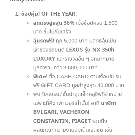
ช้อปคุ้ม! OF THE YEAR:
ลดแรงสูงสุด 36%
เมื่อช้อปครบ 1,500
บาท ขึ้นไป/ใบเสร็จ
ลุ้นรถฟรี!
ทุก 5,000 บาท มีสิทธิ์ลุ้นเป็น
LEXUS รุ่น NX 350h
เจ้าของรถยนต์
LUXURY
และรางวัลอื่น ๆ อีกมากมาย
มูลค่ารวมกว่า 3,600,000 บาท
พิเศษ!
ซื้อ CASH CARD ตามเงื่อนไข รับ
ฟรี GIFT CARD มูลค่าสูงสุด 40,000 บาท
พบกับแบรนด์ชั้นนำสุดเอ็กคลูซิฟที่จำหน่าย
นาฬิกา
เฉพาะที่คิง เพาเวอร์เท่านั้น! อาทิ
BVLGARI, VACHERON
CONSTANTIN, PIAGET
รวมถึง
ผลิตภัณฑ์ความงามลิมิเต็ดเอดิชัน เช่น