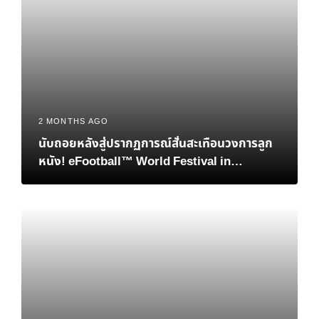
2 MONTHS AGO
นับถอยหลังสู่ปรากฏการณ์สั่นสะเทือนวงการลูก
หนัง! eFootball™ World Festival in
Bangkok เมื่อตำนาน “เวย์น รูนีย์” และอนาคต
ของอีสปอร์ตมาบรรจบกันที่ไทย