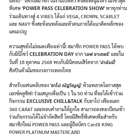
แห่งปี” ให้กับสมาชิก ในงานเปิดตัว ทั้งสองหนุ่มได้ร่วมโชว์สุด
พิเศษ
‘POWER PASS CELEBRATION SHOW’
พาทุกท่าน
ร่วมเดินทางสู่ 4 VIBES ได้แก่ VEGA, CROWN, SCARLET
และ NAVY ซึ่งสะท้อนพลังและตัวตนภายใต้แนวคิดหลักของ
แคมเปญ
ความสุขยังไม่หมดเพียงเท่านี้! สมาชิก POWER PASS ได้พบ
กับมินิโชว์
CELEBRATION DAY
จาก
‘เจฟ ซาเตอร์’
และใน
วันที่ 18 ตุลาคม 2568 พบกับมินิคอนเสิร์ตจาก
‘ปาล์มมี่’
ศิลปินตัวมัมของวงการเพลงไทย
สำหรับแฟนคลับของ
‘อาโป ณัฐวิญญ์’
ห้ามพลาดโอกาสสุด
เอกซ์คลูซิฟ! ร่วมสนุกเพื่อเป็น 1 ใน 50 ท่าน ที่จะได้เข้าร่วม
กิจกรรม
EXCLUSIVE CHILL&TALK
กับอาโป เพียงแลก
360 CARAT และตอบคำถามให้ถูกใจ สามารถลงทะเบียนเข้า
ร่วมกิจกรรมได้ไม่จำกัดสิทธิ์ โดยมีสิทธิ์พิเศษเพิ่มสำหรับ
สมาชิกใหม่ POWER PASS และผู้ถือบัตร CardX KING
POWER PLATINUM MASTERCARD