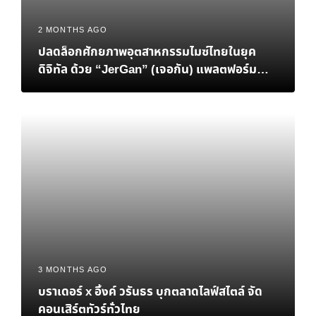
2 MONTHS AGO
ปลดล็อกศักยภาพอุตสาหกรรมไมซ์ไทยในยุค
ดิจิทัล ด้วย “JerGan” (เจอกัน) แพลตฟอร์ม
Data-Driven MICE แห่งอนาคต
3 MONTHS AGO
บราเดอร์ x อิ้งค์ วรันธร บุกตลาดไลฟ์สไตล์ จัด
คอนเสิร์ตทัวร์ทั่วไทย