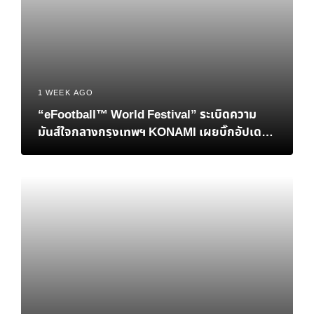
1 WEEK AGO
“eFootball™ World Festival” ระเบิดความ
มันส์ใจกลางกรุงเทพฯ KONAMI เผยบิ๊กอัปเดต
เอาใจแฟนบอลชาวไทย พร้อมปิดฉากศึกชิงแชมป์
โลก eFootball™ Championship 2026 World
Finals อย่างยิ่งใหญ่