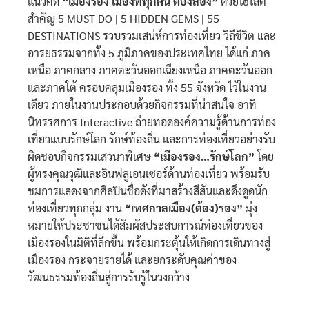
แนวคิด
“เมืองรอง เมืองที่ทุกคน ต้องลอง”
ด้วยไฮไลต์
สำคัญ
5 MUST DO | 5 HIDDEN GEMS | 55
DESTINATIONS รวบรวมเสน่ห์การท่องเที่ยว วิถีชีวิต และ
อารยธรรมจากทั้ง 5 ภูมิภาคของประเทศไทย ได้แก่ ภาค
เหนือ ภาคกลาง ภาคตะวันออกเฉียงเหนือ ภาคตะวันออก
และภาคใต้ ครอบคลุมเมืองรอง ทั้ง 55 จังหวัด ไว้ในงาน
เดียว ภายในงานประกอบด้วยกิจกรรมที่น่าสนใจ อาทิ
นิทรรศการ Interactive ถ่ายทอดองค์ความรู้ด้านการท่อง
เที่ยวแบบรักษ์โลก รักษ์ท้องถิ่น และการท่องเที่ยวอย่างรับ
ผิดชอบกิจกรรมเสวนาพิเศษ
“เมืองรอง…รักษ์โลก”
โดย
ผู้ทรงคุณวุฒิและอินฟลูเอนเซอร์ด้านท่องเที่ยว พร้อมรับ
ชมการแสดงจากศิลปินชื่อดังที่มาสร้างสีสันและดึงดูดนัก
ท่องเที่ยวทุกกลุ่ม งาน
“เทศกาลเมือง(ต้อง)รอง”
มุ่ง
หมายให้ประชาชนได้สัมผัสประสบการณ์ท่องเที่ยวของ
เมืองรองในมิติที่ลึกขึ้น พร้อมกระตุ้นให้เกิดการเดินทางสู่
เมืองรอง กระจายรายได้ และยกระดับคุณค่าของ
วัฒนธรรมท้องถิ่นสู่การรับรู้ในวงกว้าง