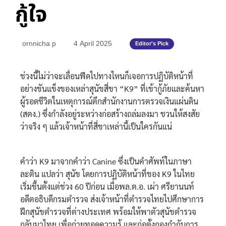
กู้ใจ
ornnicha p
4 April 2025
Editor's Pick
ช่วงนี้ไม่ว่าจะเลื่อนฟีดไปทางไหนก็เจอการปฏิบัติหน้าที่
อย่างขันแข็งของเหล่าสุนัขสี่ขา “K9” ที่เข้ากู้ภัยและค้นหา
ผู้รอดชีวิตในเหตุการณ์ตึกสำนักงานการตรวจเงินแผ่นดิน
(สตง.) ซึ่งกำลังอยู่ระหว่างก่อสร้างถล่มลงมา ชวนให้สงสัย
ว่าจริง ๆ แล้วเจ้าหน้าที่สี่ขาเหล่านี้เป็นใครกันแน่
คำว่า K9 มาจากคำว่า Canine ซึ่งเป็นคำศัพท์ในภาษา
ละติน แปลว่า สุนัข โดยการปฏิบัติหน้าที่ของ K9 ในไทย
เริ่มขึ้นตั้งแต่ช่วง 60 ปีก่อน เมื่อพล.ต.อ. เผ่า ศรียานนท์
อดีตอธิบดีกรมตำรวจ ส่งเจ้าหน้าที่ตำรวจไทยไปศึกษาการ
ฝึกสุนัขตำรวจที่ต่างประเทศ พร้อมให้พาตัวสุนัขตำรวจ
กลับมาไทย เพื่อถ่ายทอดความรู้ และก่อตั้งกองกำกับการ