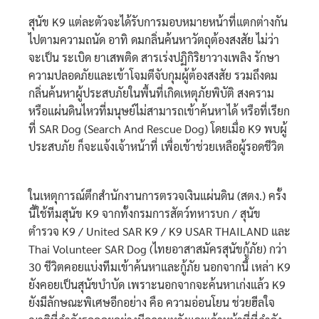
สุนัข K9 แต่ละตัวจะได้รับการมอบหมายหน้าที่แตกต่างกัน
ไปตามความถนัด อาทิ ดมกลิ่นค้นหาวัตถุต้องสงสัย ไม่ว่า
จะเป็น ระเบิด ยาเสพติด สารเร่งปฏิกิริยาวางเพลิง รักษา
ความปลอดภัยและเข้าโจมตีจับกุมผู้ต้องสงสัย รวมถึงดม
กลิ่นค้นหาผู้ประสบภัยในพื้นที่เกิดเหตุภัยพิบัติ สงคราม
หรือแผ่นดินไหวที่มนุษย์ไม่สามารถเข้าค้นหาได้ หรือที่เรียก
ที่ SAR Dog (Search And Rescue Dog) โดยเมื่อ K9 พบผู้
ประสบภัย ก็จะแจ้งเจ้าหน้าที่ เพื่อเข้าช่วยเหลือผู้รอดชีวิต
ในเหตุการณ์ตึกสำนักงานการตรวจเงินแผ่นดิน (สตง.) ครั้ง
นี้ใช้ทีมสุนัข K9 จากทั้งกรมการสัตว์ทหารบก / สุนัข
ตำรวจ K9 / United SAR K9 / K9 USAR THAILAND และ
Thai Volunteer SAR Dog (ไทยอาสาสมัครสุนัขกู้ภัย) กว่า
30 ชีวิตคอยแบ่งทีมเข้าค้นหาและกู้ภัย นอกจากนี้ เหล่า K9
ยังคอยเป็นสุนัขบำบัด เพราะนอกจากจะค้นหาเก่งแล้ว K9
ยังมีลักษณะพิเศษอีกอย่าง คือ ความอ่อนโยน ช่วยฮีลใจ