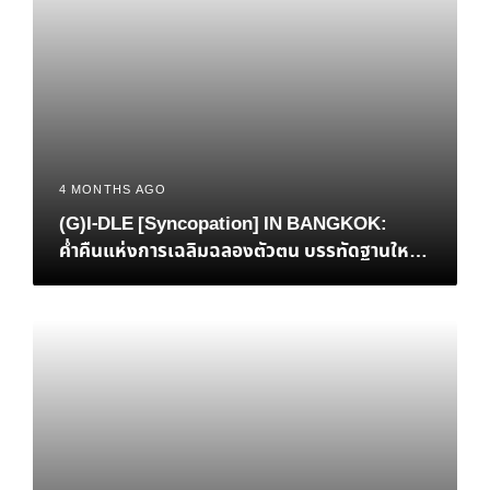
4 MONTHS AGO
(G)I-DLE [Syncopation] IN BANGKOK:
ค่ำคืนแห่งการเฉลิมฉลองตัวตน บรรทัดฐานใหม่
ของ K-Pop และการกลับบ้านที่แสนอบอุ่นของ ‘มิ
นนี่’