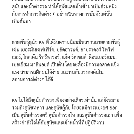
สุนัขและม้าตำรวจ ทำให้สุนัขและม้าเข้ามาเป็นส่วนหนึ่ง
กับการทำภารกิจต่าง ๆ อย่างเป็นทางการนับตั้งแต่นั้น
เป็นต้นมา
สายพันธุ์สุนัข K9 ที่ได้รับความนิยมมีหลากหลายสายพันธุ์
เช่น เยอรมันเชฟเฟิร์ด, บลัดฮาวนด์, ลาบราดอร์ รีทรีฟ
เวอร์, โกลเด้น รีทรีฟเวอร์, แจ็ค รัสเซลล์, ด็อบเบอร์แมน,
เบลเยี่ยม มาลินอยส์ เป็นต้น โดยจะต้องมีความฉลาด แข็ง
แรง สามารถฝึกฝนได้ง่าย และทนกับแรงกดดันใน
สถานการณ์ต่างๆ ได้ดี
K9 ไม่ได้ถึงสุนัขตำรวจเพียงอย่างเดียวเท่านั้น แต่ยังหมาย
รวมถึงสุนัขทหาร และสุนัขกู้ภัย โดยจะมีการแบ่งยศ ออก
เป็น สุนัขตำรวจตรี สุนัขตำรวจโท และสุนัขตำรวจเอก เพื่อ
สร้างกำลังใจให้กับสุนัขและเจ้าหน้าที่ที่ปฏิบัติงาน