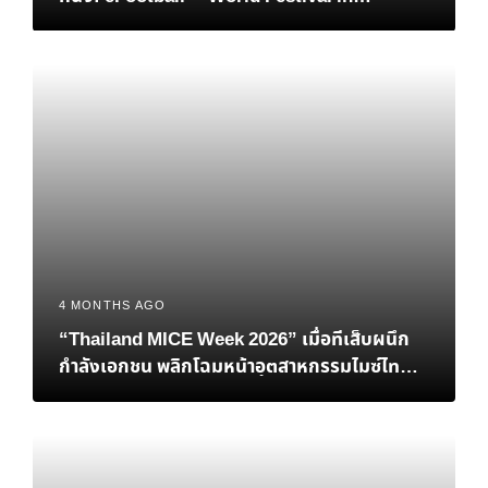
Bangkok เมื่อตำนาน “เวย์น รูนีย์” และอนาคต
ของอีสปอร์ตมาบรรจบกันที่ไทย
4 MONTHS AGO
“Thailand MICE Week 2026” เมื่อทีเส็บผนึก
กำลังเอกชน พลิกโฉมหน้าอุตสาหกรรมไมซ์ไทยสู่
เวทีโลก