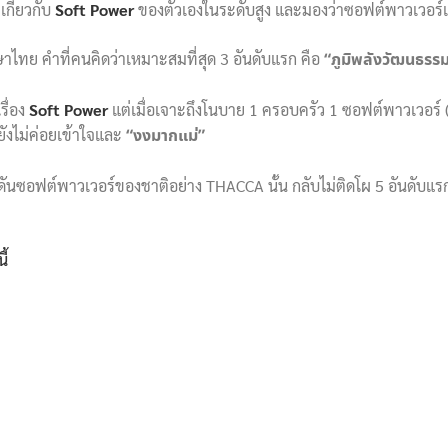
กี่ยวกับ
Soft Power
ของตัวเองในระดับสูง
และมองว่าซอฟต์พาวเวอร์เป
ษาไทย คำที่คนคิดว่าเหมาะสมที่สุด 3 อันดับแรก คือ
“ภูมิพลังวัฒนธรร
รื่อง
Soft Power
แต่เมื่อเจาะถึงโนบาย 1 ครอบครัว 1 ซอฟต์พาวเวอร์ (O
ยังไม่ค่อยเข้าใจและ
“งงมากแม่”
ผลักดันซอฟต์พาวเวอร์ของชาติอย่าง THACCA นั้น กลับไม่ติดโผ 5 อันดั
ี้