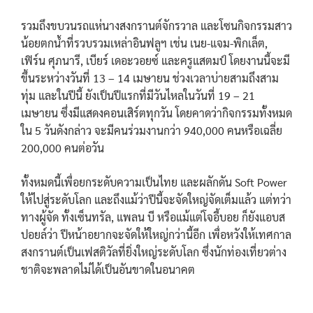
รวมถึงขบวนรถแห่นางสงกรานต์จักรวาล และโซนกิจกรรมสาว
น้อยตกน้ำที่รวบรวมเหล่าอินฟลูฯ เช่น เนย-แจม-พิกเล็ต,
เฟิร์น ศุภนารี, เบียร์ เดอะวอยซ์ และครูแสตมป์ โดยงานนี้จะมี
ขึ้นระหว่างวันที่ 13 – 14 เมษายน ช่วงเวลาบ่ายสามถึงสาม
ทุ่ม และในปีนี้ ยังเป็นปีแรกที่มีวันไหลในวันที่ 19 – 21
เมษายน ซึ่งมีแสดงคอนเสิร์ตทุกวัน โดยคาดว่ากิจกรรมทั้งหมด
ใน 5 วันดังกล่าว จะมีคนร่วมงานกว่า 940,000 คนหรือเฉลี่ย
200,000 คนต่อวัน
ทั้งหมดนี้เพื่อยกระดับความเป็นไทย และผลักดัน Soft Power
ให้ไปสู่ระดับโลก และถึงแม้ว่าปีนี้จะจัดใหญ่จัดเต็มแล้ว แต่ทว่า
ทางผู้จัด ทั้งเซ็นทรัล, แพลน บี หรือแม้แต่โจอี้บอย ก็ยังแอบส
ปอยล์ว่า ปีหน้าอยากจะจัดให้ใหญ่กว่านี้อีก เพื่อหวังให้เทศกาล
สงกรานต์เป็นเฟสติวัลที่ยิ่งใหญ่ระดับโลก ซึ่งนักท่องเที่ยวต่าง
ชาติจะพลาดไม่ได้เป็นอันขาดในอนาคต