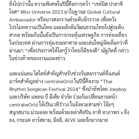
ยิ่งไปกว่านั้น ความพิเศษในปีนี้คือการคว้า “เชย์นิส ปาลาซิ
โอส” Miss Universe 2023 มาในฐานะ Global Cultural
Ambassador หรือนางสงกรานต์ระดับจักรวาล เพื่อหวัง
โปรโมทความเป็นไทย และผลักดันวัฒนธรรมไทยไปสู่ระดับ
สากล พร้อมกันนั้นยังเป็นการกระตุ้นเศรษฐกิจ การท่องเที่ยว
ในประเทศ ผ่านการทุ่มงบมหาศาล และเล่นใหญ่จัดเต็มกว่าที่
ผ่านมา “เพื่อประกาศให้โลกรู้ว่าไทยก็มีของดี” ณัฐกิตติ์ กล่าว
ในช่วงท้ายของงานแถลงข่าว
และแน่นอน ไฮไลท์สำคัญสำหรับช่วงวันสงกรานต์ที่แลนด์
มาร์คสำคัญอย่าง centralwOrld ในปีนี้คืองาน “Thai
Rhythm Songkran Festival 2024” ซึ่งนำทัพโดย Joeyboy
และบริษัท แพลน บี มีเดีย จำกัด ร่วมกันเปลี่ยนลานหน้า
centralwOrld ให้เป็นเวทีรำวง ในจังหวะสามช่า โจ๊ะๆ
สนุกสนาน ม่วนจอย พร้อมด้วยเหล่าศิลปิน อาทิ อาภาพร x ยิ่ง
ยง, กระแต อาร์สยาม, มิลลิ, 4EVE และอีกมากมาย