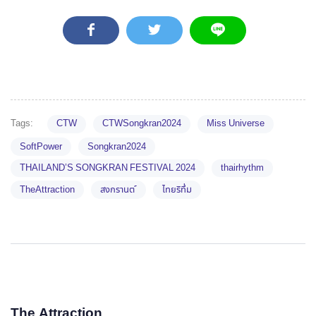
Tags:
CTW
CTWSongkran2024
Miss Universe
SoftPower
Songkran2024
THAILAND’S SONGKRAN FESTIVAL 2024
thairhythm
TheAttraction
สงกรานต ์
ไทยริทึ่ม
The Attraction