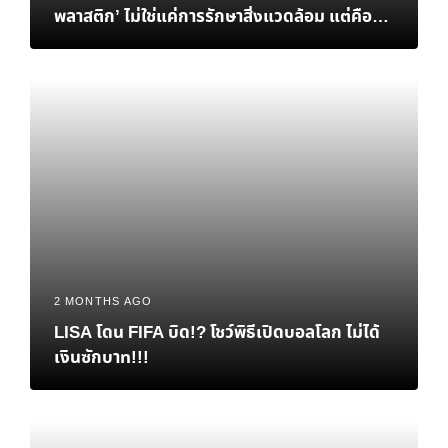
พลาสติก’ ไม่ใช่แค่การรักษาสิ่งแวดล้อม แต่คือ
‘ทางรอด’ ทางเศรษฐกิจของไทย
2 MONTHS AGO
LISA โดน FIFA บิด!? โชว์พิธีเปิดบอลโลก ไม่ได้
เงินซักบาท!!!