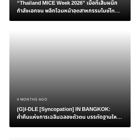
“Thailand MICE Week 2026” เมื่อทีเส็บผนึก
กำลังเอกชน พลิกโฉมหน้าอุตสาหกรรมไมซ์ไทยสู่
เวทีโลก
4 MONTHS AGO
(G)I-DLE [Syncopation] IN BANGKOK:
ค่ำคืนแห่งการเฉลิมฉลองตัวตน บรรทัดฐานใหม่
ของ K-Pop และการกลับบ้านที่แสนอบอุ่นของ ‘มิ
นนี่’