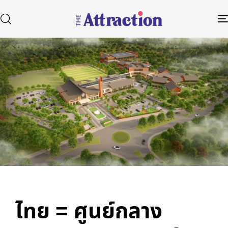
Published
Author
Published
in:
on:
Type and hit enter
ไทย = ศูนย์กลาง