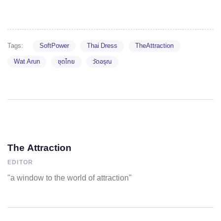
Tags:
SoftPower
Thai Dress
TheAttraction
Wat Arun
ชุดไทย
วัดอรุณ
The Attraction
EDITOR
"a window to the world of attraction"