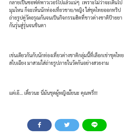
กลายเป็นซอฟต์พาวเวอร์ไปแล้วแน่ๆ เพราะไม่ว่าจะเดินไป
มุมไหน ก็จะเห็นนักท่องเที่ยวชาย/หญิง ใส่ชุดไทยออกทริป
ถ่ายรูปคู่วัดอรุณกันจนเป็นกิจกรรมฮิตที่ชาวต่างชาติป้ายยา
กันรุ่นสู่รุ่นจนชินตา
เช่นเดียวกันกับนักท่องเที่ยวต่างชาติกลุ่มนี้ที่เลือกเช่าชุดไทย
สไบเฉียง มาสวมใส่ถ่ายรูปภายในวัดกันอย่างสวยงาม
แต่เอ๊… เดี๋ยวนะ นี่มันชุดผู้หญิงมั้ยนะ คุณพรี่!!!