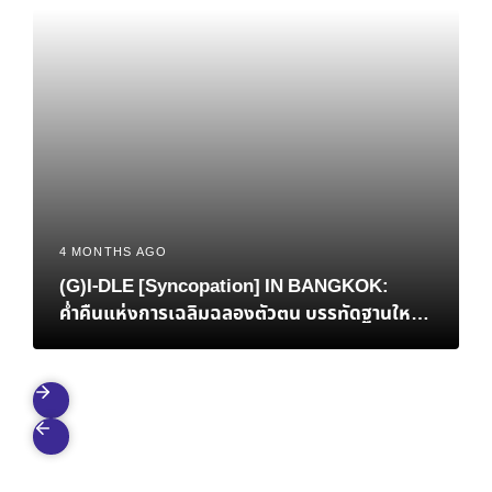
4 MONTHS AGO
(G)I-DLE [Syncopation] IN BANGKOK:
ค่ำคืนแห่งการเฉลิมฉลองตัวตน บรรทัดฐานใหม่
ของ K-Pop และการกลับบ้านที่แสนอบอุ่นของ ‘มิ
นนี่’