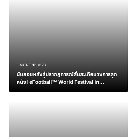
2 MONTHS AGO
นับถอยหลังสู่ปรากฏการณ์สั่นสะเทือนวงการลูก
หนัง! eFootball™ World Festival in
Bangkok เมื่อตำนาน “เวย์น รูนีย์” และอนาคต
ของอีสปอร์ตมาบรรจบกันที่ไทย