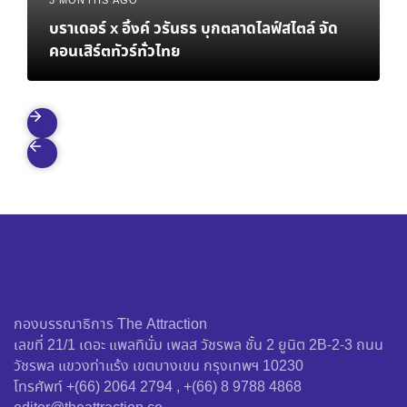
3 MONTHS AGO
บราเดอร์ x อิ้งค์ วรันธร บุกตลาดไลฟ์สไตล์ จัด
คอนเสิร์ตทัวร์ทั่วไทย
กองบรรณาธิการ The Attraction
เลขที่ 21/1 เดอะ แพลทินั่ม เพลส วัชรพล ชั้น 2 ยูนิต 2B-2-3 ถนน
วัชรพล แขวงท่าแร้ง เขตบางเขน กรุงเทพฯ 10230
โทรศัพท์ +(66) 2064 2794 , +(66) 8 9788 4868