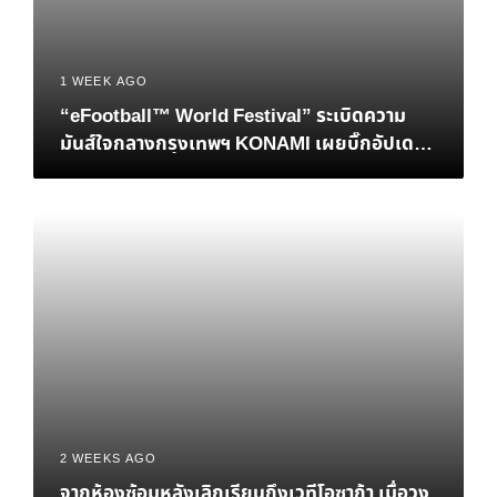
1 WEEK AGO
“eFootball™ World Festival” ระเบิดความ
มันส์ใจกลางกรุงเทพฯ KONAMI เผยบิ๊กอัปเดต
เอาใจแฟนบอลชาวไทย พร้อมปิดฉากศึกชิงแชมป์
โลก eFootball™ Championship 2026 World
Finals อย่างยิ่งใหญ่
2 WEEKS AGO
จากห้องซ้อมหลังเลิกเรียนถึงเวทีโอซาก้า เมื่อวง