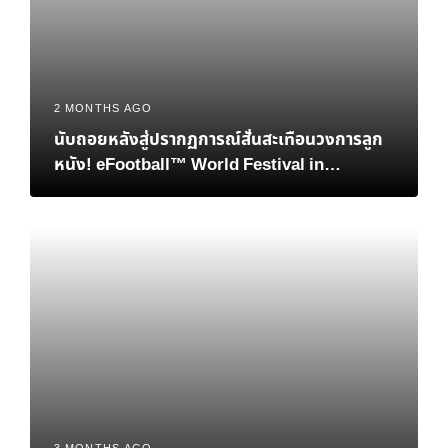
2 MONTHS AGO
นับถอยหลังสู่ปรากฏการณ์สั่นสะเทือนวงการลูก
หนัง! eFootball™ World Festival in
Bangkok เมื่อตำนาน “เวย์น รูนีย์” และอนาคต
ของอีสปอร์ตมาบรรจบกันที่ไทย