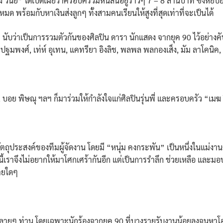
ินัย” ได้เปิดเผยว่าครอบครัวมีหนี้สินอยู่ราวๆ 7 – 8 ล้านบาท ซึ่งหยิ
ห้หมด พร้อมกับหาเงินส่งลูกๆ ทั้งสามคนเรียนให้สูงที่สุดเท่าที่จะเป็นได้
นับว่าเป็นการรวมตัวกันของศิลปิน ดารา นักแสดง จากยุค 90 ไว้อย่างคับคั่
ง ปฐมพงศ์, เท่ห์ อุเทน, แคทรียา อิงลิช, พลพล พลกองเส็ง, มัม ลาโคนิค,
, บอย พิษณุ ฯลฯ ก็มาร่วมให้กำลังใจแก่ศิลปินรุ่นพี่ และครอบครัว “เมฆ 
ตถุประสงค์ของทีมผู้จัดงาน โดยมี “หนุ่ม คงกระพัน” เป็นหนึ่งในแม่งานคน
ี้เราจึงไม่อยากให้มาโศกเศร้ากันอีก แต่เป็นการรำลึก ช่วยเหลือ และม
่ายใดๆ
ินหลายๆ ท่าน โดยเฉพาะนักร้องจากยุค 90 ที่บางรายรับงานน้อยลงจนห