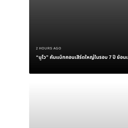
2 HOURS AGO
“นูโว” คัมแบ็กคอนเสิร์ตใหญ่ในรอบ 7 ปี ย้อนเว