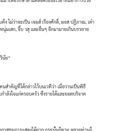
บยืมมาเพื่อรักษาสามีตลอดระยะเวลาที่มีอาการป่วย
ง ไม่ว่าจะเป็น เจมส์ เรืองศักดิ์, มอส ปฏิภาณ, เต๋า
 หนุ่มเสก, จิ๊บ วสุ และอื่นๆ อีกมามายเกินบรรยาย
วินัย”
สำคัญที่ได้กล่าวไว้บนเวทีว่า เมื่อวานเป็นพิธี
อบกำลังใจแก่ครอบครัว ซึ่งรายได้และยอดบริจาค
าโอกาสชมการแสดงได้ยาก กระนั้นก็ตาม หลายท่านก็