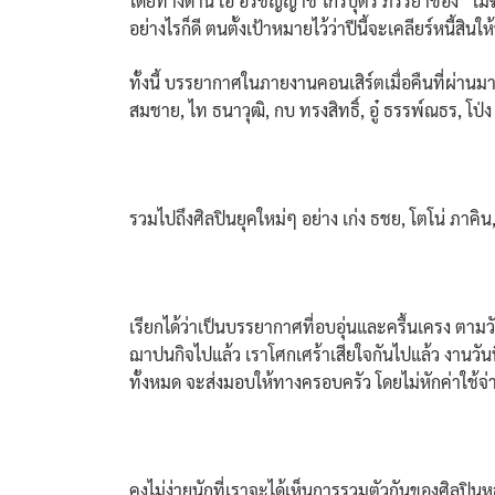
โดยทางด้าน เอ๋ อรชัญญาช์ ไกรบุตร ภรรยาของ “เมฆ ว
อย่างไรก็ดี ตนตั้งเป้าหมายไว้ว่าปีนี้จะเคลียร์หนี้สินใ
ทั้งนี้ บรรยากาศในภายงานคอนเสิร์ตเมื่อคืนที่ผ่านมา 
สมชาย, ไท ธนาวุฒิ, กบ ทรงสิทธิ์, อู๋ ธรรพ์ณธร, โป่
รวมไปถึงศิลปินยุคใหม่ๆ อย่าง เก่ง ธชย, โตโน่ ภาคิน
เรียกได้ว่าเป็นบรรยากาศที่อบอุ่นและครื้นเครง ตามวั
ฌาปนกิจไปแล้ว เราโศกเศร้าเสียใจกันไปแล้ว งานวันน
ทั้งหมด จะส่งมอบให้ทางครอบครัว โดยไม่หักค่าใช้จ
คงไม่ง่ายนักที่เราจะได้เห็นการรวมตัวกันของศิลป