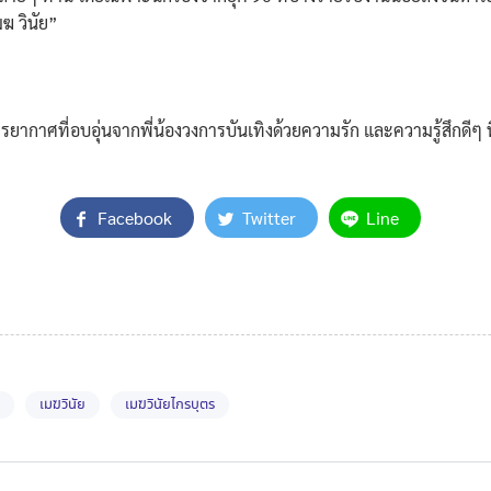
มฆ วินัย”
ยบรรยากาศที่อบอุ่นจากพี่น้องวงการบันเทิงด้วยความรัก และความรู้สึก
Facebook
Twitter
Line
เมฆวินัย
เมฆวินัยไกรบุตร