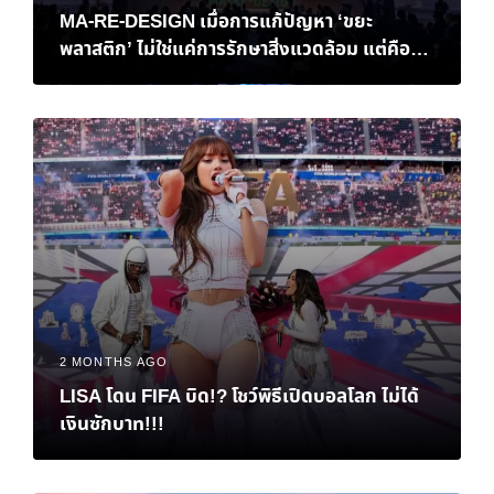
MA-RE-DESIGN เมื่อการแก้ปัญหา ‘ขยะ
พลาสติก’ ไม่ใช่แค่การรักษาสิ่งแวดล้อม แต่คือ
‘ทางรอด’ ทางเศรษฐกิจของไทย
2 MONTHS AGO
LISA โดน FIFA บิด!? โชว์พิธีเปิดบอลโลก ไม่ได้
เงินซักบาท!!!