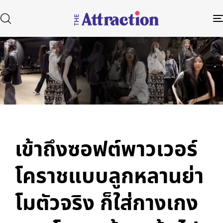
Published
Author
Published
in:
on:
Type and hit enter
เข้าถึงซอฟต์พาวเวอร์
โคราชแบบลูกหลานย่า
โมตัวจริง ก็ใส่กางเกง