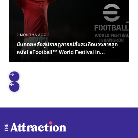
2 MONTHS AGO
นับถอยหลังสู่ปรากฏการณ์สั่นสะเทือนวงการลูก
หนัง! eFootball™ World Festival in
Bangkok เมื่อตำนาน “เวย์น รูนีย์” และอนาคต
ของอีสปอร์ตมาบรรจบกันที่ไทย