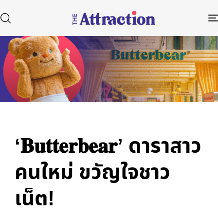
Published
Author
Published
in:
on:
Type and hit enter
‘𝐁𝐮𝐭𝐭𝐞𝐫𝐛𝐞𝐚𝐫’ ดาราสาว
คนใหม่ ขวัญใจชาว
เน็ต!