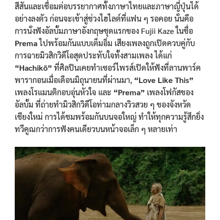
สีสันและเชื่อมต่อบรรยากาศทั้งภาษาไทยและภาษาญี่ปุ่นได้
อย่างลงตัว ก่อนจะเข้าสู่ช่วงไฮไลต์ที่แฟน ๆ รอคอย นั่นคือ
การนั่งฟังอัลบั้มภาษาอังกฤษชุดแรกของ Fujii Kaze ในชื่อ
Prema
ไปพร้อมกันแบบเต็มอิ่ม เสียงเพลงถูกเปิดควบคู่กับ
การฉายมิวสิกวิดีโอสุดประทับใจทั้งสามเพลง ได้แก่
“Hachikō”
ที่ศิลปินเคยทำเซอร์ไพรส์เปิดให้ฟังที่ลานพาร์ค
พารากอนเมื่อเดือนมิถุนายนที่ผ่านมา,
“Love Like This”
เพลงโรแมนติกอบอุ่นหัวใจ และ
“Prema”
เพลงโฟกัสของ
อัลบั้ม ที่ถ่ายทำมิวสิกวิดีโอท่ามกลางวิวสวย ๆ ของจังหวัด
เชียงใหม่ การได้ชมพร้อมกันบนจอใหญ่ ทำให้ทุกความรู้สึกยิ่ง
ทวีคูณกว่าการฟังคนเดียวบนหน้าจอเล็ก ๆ หลายเท่า