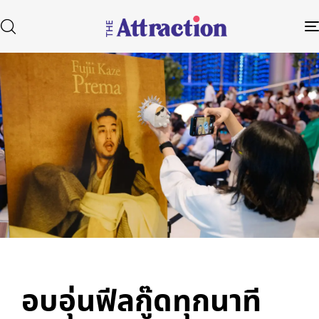
Published
Author
Published
in:
on:
Type and hit enter
อบอุ่นฟีลกู๊ดทุกนาที