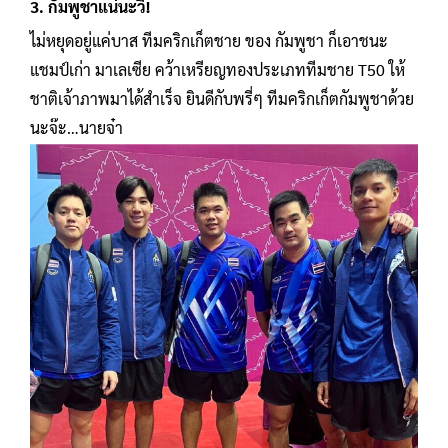
3. กัมพูชาแน่นะวิ!
ไม่หยุดอยู่แค่บาส ทีมคริกเก็ตชาย ของ กัมพูชา ก็เอาชนะ
แชมป์เก่า มาเลเซีย คว้าเหรียญทองประเภททีมชาย T50 ให้
ชาติเจ้าภาพมาได้สำเร็จ ยินดีกับพรี่ๆ ทีมคริกเก็ตกัมพูชาด้วย
นะจ๊ะ…นายจ๋า