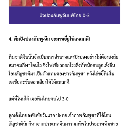
4. ทีมปิงปองกัมพู-จีน จะมาขยี้ยูให้แหลกคึ!
ทีมชาติจีนนั้นจัดเป็นมหาอำนาจแห่งปิงปองอย่างไม่ต้องสงสัย
สมาคมกีฬาโอนไว จึงไฟเขียวออกโรงดึงทัพนักตบลูกเด้งจีน
โอนสัญชาติมาเป็นตัวแทนของชาวกัมพูชา หวังไล่ขยี้ทีมใน
เอเชียตะวันออกเฉียงใต้ให้แหลกคึ!
แต่ที่ไหนได้ เจอทีมไทยตบไป 3-0
ลูกเด้งไทยลงชิงชัยวันแรก ปะทะเจ้าภาพกัมพูชาที่ได้โอน
สัญชาตินักกีฬาจากประเทศจีนมาร่วมทัพในประเภททีมชาย