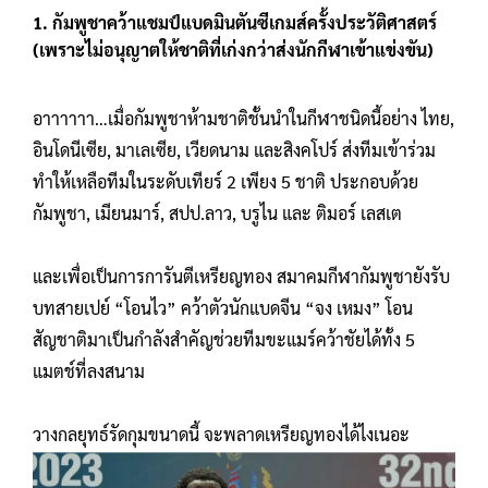
1. กัมพูชาคว้าแชมป์แบดมินตันซีเกมส์ครั้งประวัติศาสตร์
(เพราะไม่อนุญาตให้ชาติที่เก่งกว่าส่งนักกีฬาเข้าแข่งขัน)
อาาาาาา…เมื่อกัมพูชาห้ามชาติชั้นนำในกีฬาชนิดนี้อย่าง ไทย,
อินโดนีเซีย, มาเลเซีย, เวียดนาม และสิงคโปร์ ส่งทีมเข้าร่วม
ทำให้เหลือทีมในระดับเทียร์ 2 เพียง 5 ชาติ ประกอบด้วย
กัมพูชา, เมียนมาร์, สปป.ลาว, บรูไน และ ติมอร์ เลสเต
และเพื่อเป็นการการันตีเหรียญทอง สมาคมกีฬากัมพูชายังรับ
บทสายเปย์ “โอนไว” คว้าตัวนักแบดจีน “จง เหมง” โอน
สัญชาติมาเป็นกำลังสำคัญช่วยทีมขะแมร์คว้าชัยได้ทั้ง 5
แมตช์ที่ลงสนาม
วางกลยุทธ์รัดกุมขนาดนี้ จะพลาดเหรียญทองได้ไงเนอะ