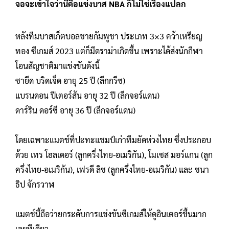
จอจะเข้าใจว่านี่คือแข่งบาส NBA ก็ไม่ใช่เรื่องแปลก
หลังทีมบาสเก็ตบอลชายกัมพูชา ประเภท 3×3 คว้าเหรียญ
ทอง ซีเกมส์ 2023 แต่ก็มีดราม่าเกิดขึ้น เพราะได้ส่งนักกีฬา
โอนสัญชาติมาแข่งขันดังนี้
ซายีด บริดเจ็ด อายุ 25 ปี (ลีกกรีซ)
แบรนดอน ปีเตอร์สัน อายุ 32 ปี (ลีกจอร์แดน)
ดาร์ริน ดอร์ซี อายุ 36 ปี (ลีกจอร์แดน)
โดยเฉพาะแมตช์ที่ปะทะแชมป์เก่าทีมยัดห่วงไทย ซึ่งประกอบ
ด้วย เทร โฮลเดอร์ (ลูกครึ่งไทย-อเมริกัน), โมเซส มอร์แกน (ลูก
ครึ่งไทย-อเมริกัน), เฟรดี ลิช (ลูกครึ่งไทย-อเมริกัน) และ ชนา
ธิป จักรวาฬ
แมตช์นี้ถือว่ายกระดับการแข่งขันซีเกมส์ให้ดูอินเตอร์ขึ้นมาก
เลยทีเดียว