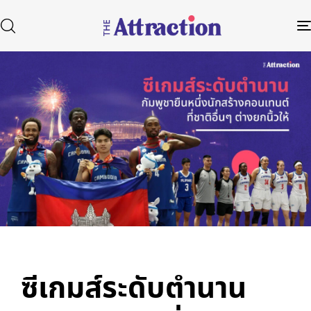
Published
Author
Published
in:
on:
Type and hit enter
ซีเกมส์ระดับตำนาน