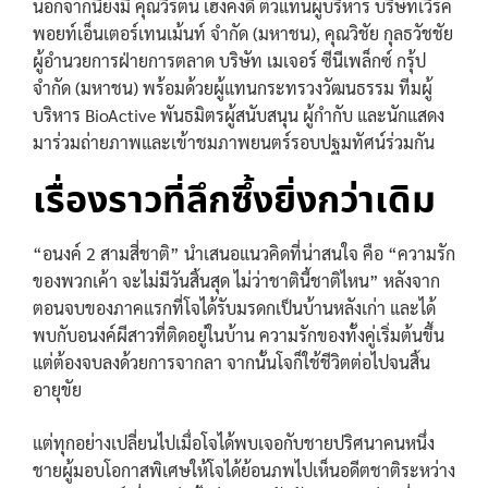
นอกจากนี้ยังมี คุณวิรัตน์ เฮงคงดี ตัวแทนผู้บริหาร บริษัทเวิร์ค
พอยท์เอ็นเตอร์เทนเม้นท์ จำกัด (มหาชน), คุณวิชัย กุลธวัชชัย
ผู้อำนวยการฝ่ายการตลาด บริษัท เมเจอร์ ซีนีเพล็กซ์ กรุ้ป
จำกัด (มหาชน) พร้อมด้วยผู้แทนกระทรวงวัฒนธรรม ทีมผู้
บริหาร BioActive พันธมิตรผู้สนับสนุน ผู้กำกับ และนักแสดง
มาร่วมถ่ายภาพและเข้าชมภาพยนตร์รอบปฐมทัศน์ร่วมกัน
เรื่องราวที่ลึกซึ้งยิ่งกว่าเดิม
“อนงค์ 2 สามสี่ชาติ” นำเสนอแนวคิดที่น่าสนใจ คือ “ความรัก
ของพวกเค้า จะไม่มีวันสิ้นสุด ไม่ว่าชาตินี้ชาติไหน” หลังจาก
ตอนจบของภาคแรกที่โจได้รับมรดกเป็นบ้านหลังเก่า และได้
พบกับอนงค์ผีสาวที่ติดอยู่ในบ้าน ความรักของทั้งคู่เริ่มต้นขึ้น
แต่ต้องจบลงด้วยการจากลา จากนั้นโจก็ใช้ชีวิตต่อไปจนสิ้น
อายุขัย
แต่ทุกอย่างเปลี่ยนไปเมื่อโจได้พบเจอกับชายปริศนาคนหนึ่ง
ชายผู้มอบโอกาสพิเศษให้โจได้ย้อนภพไปเห็นอดีตชาติระหว่าง