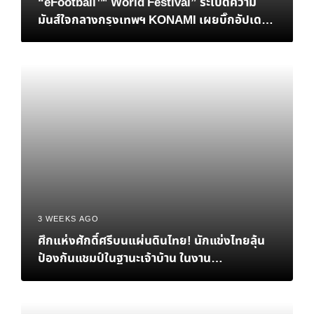
“eFootball™ World Festival” ระเบิดความ
มันส์ใจกลางกรุงเทพฯ KONAMI เผยบิ๊กอัปเดต
เอาใจแฟนบอลชาวไทย พร้อมปิดฉากศึกชิงแชมป์
โลก eFootball™ Championship 2026 World
Finals อย่างยิ่งใหญ่
3 WEEKS AGO
ศึกแห่งศักดิ์ศรีบนแผ่นดินไทย! นักแข่งไทยลุ้น
ป้องกันแชมป์ในฐานะเจ้าบ้าน ในงาน
eFootball™ Championship 2026 World
Finals