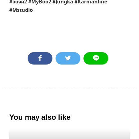
#อนงค์2 #MyBoo2 #Jungka #Karmanline
#Mstudio
You may also like