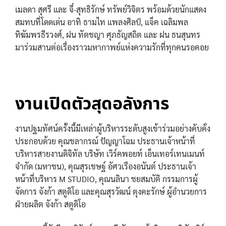
เมลดา สุศรี และ จี๋-สุทธิรักษ์ ทรัพย์วิจิตร พร้อมด้วยนักแสดง
สมทบที่โดดเด่น อาทิ ธามไท แพลงศิลป์, แจ็ค เฉลิมพล
ทิฆัมพรธีรวงศ์, ฝน ทัตชญา ศุภธัญสถิต และ ฝน ธนสุนทร
มาร่วมสานต่อเรื่องราวมหากาพย์แห่งความรักที่ทุกคนรอคอย
งานเปิดตัวสุดอลังการ
งานปฐมทัศน์ครั้งนี้มีเหล่าผู้บริหารระดับสูงเข้าร่วมอย่างคับคั่ง
ประกอบด้วย คุณชลากรณ์ ปัญญาโฉม ประธานเจ้าหน้าที่
บริหารสายงานดิจิทัล บริษัท เวิร์คพอยท์ เอ็นเทอร์เทนเมนท์
จำกัด (มหาชน), คุณสุรเชษฐ์ อัศวเรืองอนันต์ ประธานเจ้า
หน้าที่บริหาร M STUDIO, คุณนลินา ชยสมบัติ กรรมการผู้
จัดการ จังก้า สตูดิโอ และคุณสุรวัฒน์ ตุงคะรักษ์ ผู้อำนวยการ
ฝ่ายผลิต จังก้า สตูดิโอ