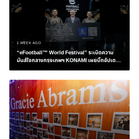
1 WEEK AGO
“eFootball™ World Festival” ระเบิดความ
มันส์ใจกลางกรุงเทพฯ KONAMI เผยบิ๊กอัปเดต
เอาใจแฟนบอลชาวไทย พร้อมปิดฉากศึกชิงแชมป์
โลก eFootball™ Championship 2026 World
Finals อย่างยิ่งใหญ่