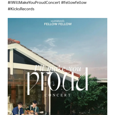
#IWillMakeYouProudConcert #fellowfellow
#KicksRecords