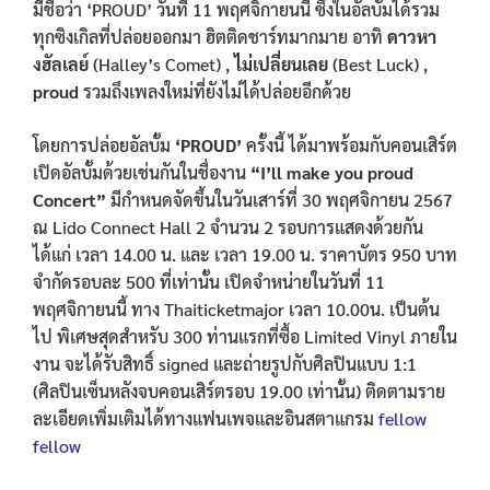
มีชื่อว่า ‘PROUD’ วันที่ 11 พฤศจิกายนนี้ ซึ่งในอัลบั้มได้รวม
ทุกซิงเกิลที่ปล่อยออกมา ฮิตติดชาร์ทมากมาย อาทิ
ดาวหา
งฮัลเลย์
(Halley’s Comet) ,
ไม่เปลี่ยนเลย
(Best Luck) ,
proud
รวมถึงเพลงใหม่ที่ยังไม่ได้ปล่อยอีกด้วย
โดยการปล่อยอัลบั้ม
‘PROUD’
ครั้งนี้ ได้มาพร้อมกับคอนเสิร์ต
เปิดอัลบั้มด้วยเช่นกันในชื่องาน
“I’ll make you proud
Concert”
มีกำหนดจัดขึ้นในวันเสาร์ที่ 30 พฤศจิกายน 2567
ณ Lido Connect Hall 2 จำนวน 2 รอบการแสดงด้วยกัน
ได้แก่ เวลา 14.00 น. และ เวลา 19.00 น. ราคาบัตร 950 บาท
จำกัดรอบละ 500 ที่เท่านั้น เปิดจำหน่ายในวันที่ 11
พฤศจิกายนนี้ ทาง Thaiticketmajor เวลา 10.00น. เป็นต้น
ไป พิเศษสุดสำหรับ 300 ท่านแรกที่ซื้อ Limited Vinyl ภายใน
งาน จะได้รับสิทธิ์ signed และถ่ายรูปกับศิลปินแบบ 1:1
(ศิลปินเซ็นหลังจบคอนเสิร์ตรอบ 19.00 เท่านั้น) ติดตามราย
ละเอียดเพิ่มเติมได้ทางแฟนเพจและอินสตาแกรม
fellow
fellow