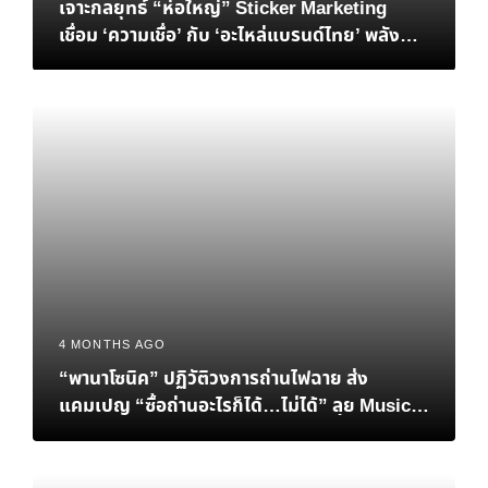
เจาะกลยุทธ์ “ห่อใหญ่” Sticker Marketing
เชื่อม ‘ความเชื่อ’ กับ ‘อะไหล่แบรนด์ไทย’ พลัง
ของสติกเกอร์ ที่ซ่อนอยู่รอบตัวรถ
4 MONTHS AGO
“พานาโซนิค” ปฏิวัติวงการถ่านไฟฉาย ส่ง
แคมเปญ “ซื้อถ่านอะไรก็ได้…ไม่ได้” ลุย Music
Marketing มัดใจคนทุกเจนเนอเรชั่น