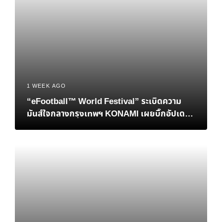
1 WEEK AGO
“eFootball™ World Festival” ระเบิดความ
มันส์ใจกลางกรุงเทพฯ KONAMI เผยบิ๊กอัปเดต
เอาใจแฟนบอลชาวไทย พร้อมปิดฉากศึกชิงแชมป์
โลก eFootball™ Championship 2026 World
Finals อย่างยิ่งใหญ่