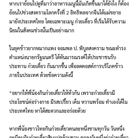
หากเราย้อนไปดูที่มาว่าอาหารเมนูนี้มันเกิดขึ้นมาได้ยังไง ก็ต้อง
ย้อนไปช่วงสงครามโลกครั้งที่ 2 อิทธิพลจากจีนได้แผ่ขยาย
มายังประเทศไทย โดยเฉพาะเมนู ก๋วยเตี๋ยว ที่เริ่มได้รับความ
นิยมในสังคมช่วงนั้นเป็นอย่างมาก
ในยุคข้าวยากหมากแพง จอมพล ป. พิบูลสงคราม ขณะดำรง
ตำแหน่งนายกรัฐมนตรี ได้หันมารณรงค์ให้ประชาชนรับ
ประทาน ก๋วยเตี๋ยว กันมากขึ้น เพื่อลดคอสต์การบริโภคข้าว
ภายในประเทศ ด้วยข้อความดังนี้
“อยากให้พี่น้องกินก๋วยเตี๋ยวให้ทั่วกัน เพราะก๋วยเตี๋ยวมี
ประโยชน์ต่อร่างกาย มีรสเปรี้ยว เค็ม หวานพร้อม ทำเองได้ใน
ประเทศไทย หาได้สะดวกและอร่อยด้วย
หากพี่น้องชาวไทยกินก๋วยเตี๋ยวคนละหนึ่งชามทุกวัน วันหนึ่ง
จะมีคนกินก๋วยเตี๋ยวสิบแปดล้านชาม ตกลงวันหนึ่งค่าก๋วยเตี๋ยว