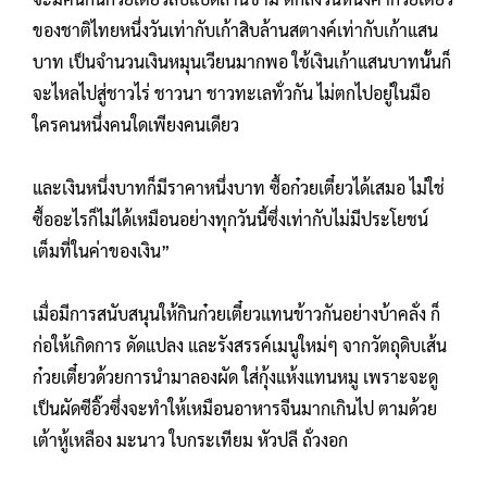
ของชาติไทยหนึ่งวันเท่ากับเก้าสิบล้านสตางค์เท่ากับเก้าแสน
บาท เป็นจำนวนเงินหมุนเวียนมากพอ ใช้เงินเก้าแสนบาทนั้นก็
จะไหลไปสู่ชาวไร่ ชาวนา ชาวทะเลทั่วกัน ไม่ตกไปอยู่ในมือ
ใครคนหนึ่งคนใดเพียงคนเดียว
และเงินหนึ่งบาทก็มีราคาหนึ่งบาท ซื้อก๋วยเตี๋ยวได้เสมอ ไม่ใช่
ซื้ออะไรก็ไม่ได้เหมือนอย่างทุกวันนี้ซึ่งเท่ากับไม่มีประโยชน์
เต็มที่ในค่าของเงิน”
เมื่อมีการสนับสนุนให้กินก๋วยเตี๋ยวแทนข้าวกันอย่างบ้าคลั่ง ก็
ก่อให้เกิดการ ดัดแปลง และรังสรรค์เมนูใหม่ๆ จากวัตถุดิบเส้น
ก๋วยเตี๋ยวด้วยการนำมาลองผัด ใส่กุ้งแห้งแทนหมู เพราะจะดู
เป็นผัดซีอิ๊วซึ่งจะทำให้เหมือนอาหารจีนมากเกินไป ตามด้วย
เต้าหู้เหลือง มะนาว ใบกระเทียม หัวปลี ถั่วงอก