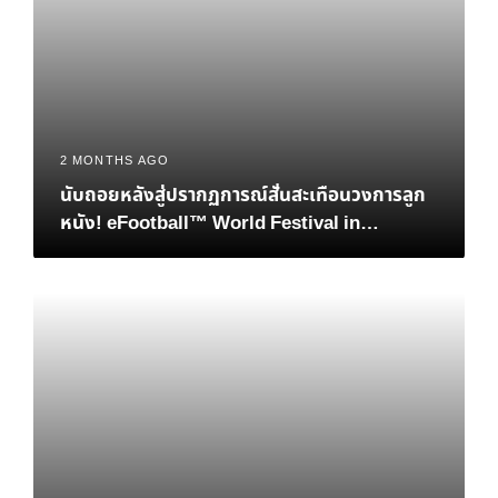
2 MONTHS AGO
นับถอยหลังสู่ปรากฏการณ์สั่นสะเทือนวงการลูก
หนัง! eFootball™ World Festival in
Bangkok เมื่อตำนาน “เวย์น รูนีย์” และอนาคต
ของอีสปอร์ตมาบรรจบกันที่ไทย