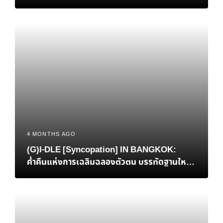
เวทีโลก
4 MONTHS AGO
(G)I-DLE [Syncopation] IN BANGKOK:
ค่ำคืนแห่งการเฉลิมฉลองตัวตน บรรทัดฐานใหม่
ของ K-Pop และการกลับบ้านที่แสนอบอุ่นของ ‘มิ
นนี่’