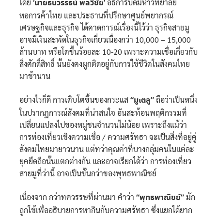
โดย
‘นายธนวรรธน์ พลวิชัย’
อธิการบดีมหาวิทยาลัย
หอการค้าไทย และประธานที่ปรึกษาศูนย์พยากรณ์
เศรษฐกิจและธุรกิจ ได้คาดการณ์เรื่องนี้ไว้ว่า ธุรกิจสายมู
อาจมีเงินสะพัดในธุรกิจเกี่ยวเนื่องกว่า 10,000 – 15,000
ล้านบาท หรือโตขึ้นร้อยละ 10-20 เพราะความเชื่อเกี่ยวกับ
สิ่งศักดิ์สิทธิ์ นั้นยังคงผูกติดอยู่กับการใช้ชีวิตในสังคมไทย
มาช้านาน
อย่างไรก็ดี การเติบโตขึ้นของกระแส
“มูเตลู”
ถือว่าเป็นหนึ่ง
ในปรากฏการณ์สังคมที่น่าสนใจ อันสะท้อนพฤติกรรมที่
เปลี่ยนแปลงไปของหมู่ชนจำนวนไม่น้อย เพราะถึงแม้ว่า
การท่องเที่ยวเชิงความเชื่อ / ความศรัทธา จะเป็นสิ่งที่อยู่คู่
สังคมไทยมายาวนาน แต่ทว่าคุณค่าที่บางกลุ่มคนในแต่ละ
ยุคยึดถือนั้นแตกต่างกัน และอาจเรียกได้ว่า การท่องเที่ยว
สายมูที่ว่านี้ อาจเป็นขั้นกว่าของพุทธพาณิชย์
เนื่องจาก กว่าทศวรรษที่ผ่านมา คำว่า
“พุทธพาณิชย์”
มัก
ถูกใช้เพื่ออธิบายการหากินกับความศรัทธา ซึ่งแยกได้ยาก