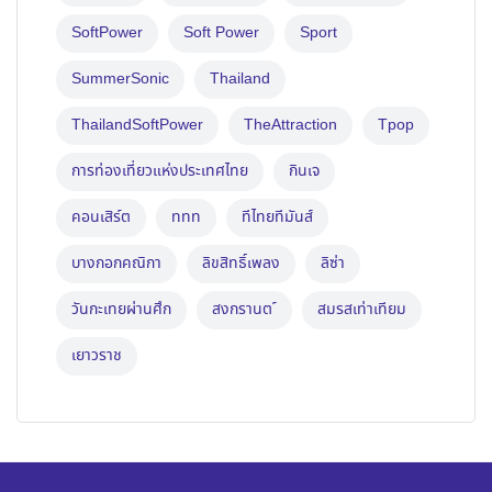
SoftPower
Soft Power
Sport
SummerSonic
Thailand
ThailandSoftPower
TheAttraction
Tpop
การท่องเที่ยวแห่งประเทศไทย
กินเจ
คอนเสิร์ต
ททท
ทีไทยทีมันส์
บางกอกคณิกา
ลิขสิทธิ์เพลง
ลิซ่า
วันกะเทยผ่านศึก
สงกรานต ์
สมรสเท่าเทียม
เยาวราช