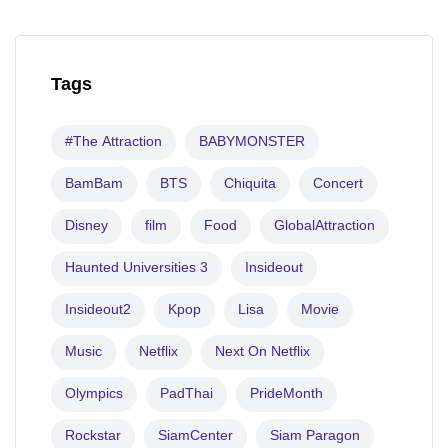
Tags
#The Attraction
BABYMONSTER
BamBam
BTS
Chiquita
Concert
Disney
film
Food
GlobalAttraction
Haunted Universities 3
Insideout
Insideout2
Kpop
Lisa
Movie
Music
Netflix
Next On Netflix
Olympics
PadThai
PrideMonth
Rockstar
SiamCenter
Siam Paragon