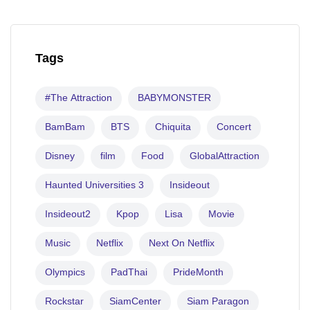
Tags
#The Attraction
BABYMONSTER
BamBam
BTS
Chiquita
Concert
Disney
film
Food
GlobalAttraction
Haunted Universities 3
Insideout
Insideout2
Kpop
Lisa
Movie
Music
Netflix
Next On Netflix
Olympics
PadThai
PrideMonth
Rockstar
SiamCenter
Siam Paragon