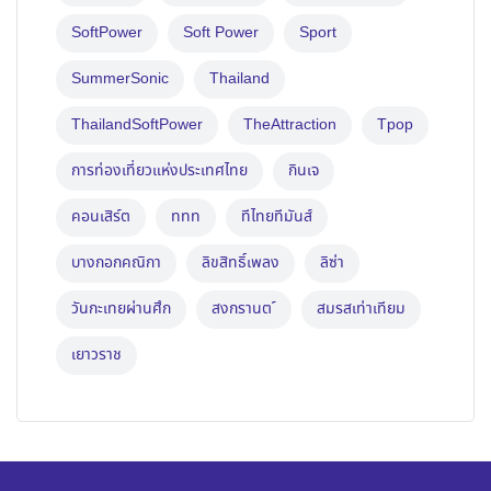
SoftPower
Soft Power
Sport
SummerSonic
Thailand
ThailandSoftPower
TheAttraction
Tpop
การท่องเที่ยวแห่งประเทศไทย
กินเจ
คอนเสิร์ต
ททท
ทีไทยทีมันส์
บางกอกคณิกา
ลิขสิทธิ์เพลง
ลิซ่า
วันกะเทยผ่านศึก
สงกรานต ์
สมรสเท่าเทียม
เยาวราช