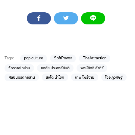
Tags:
pop culture
SoftPower
TheAttraction
จักรวาลไทบ้าน
ธงชัย ประสงค์สันติ
พงษ์สิทธิ์ คำภีร์
ศิลปินมรดกอีสาน
สิงโต นำโชค
เทพ โพธิ์งาม
โจอี้ ภูวศิษฐ์