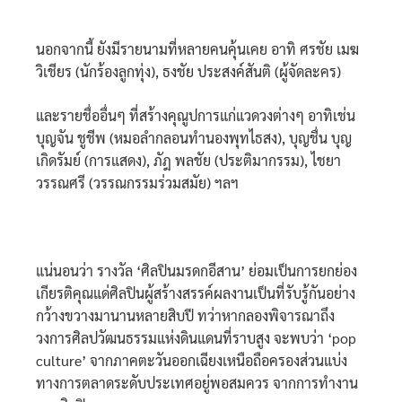
นอกจากนี้ ยังมีรายนามที่หลายคนคุ้นเคย อาทิ ศรชัย เมฆ
วิเชียร (นักร้องลูกทุ่ง), ธงชัย ประสงค์สันติ (ผู้จัดละคร)
และรายชื่ออื่นๆ ที่สร้างคุณูปการแก่แวดวงต่างๆ อาทิเช่น
บุญจัน ชูชีพ (หมอลำกลอนทำนองพุทไธสง), บุญชื่น บุญ
เกิดรัมย์ (การแสดง), ภัฎ พลชัย (ประติมากรรม), ไชยา
วรรณศรี (วรรณกรรมร่วมสมัย) ฯลฯ
แน่นอนว่า รางวัล ‘ศิลปินมรดกอีสาน’ ย่อมเป็นการยกย่อง
เกียรติคุณแด่ศิลปินผู้สร้างสรรค์ผลงานเป็นที่รับรู้กันอย่าง
กว้างขวางมานานหลายสิบปี ทว่าหากลองพิจารณาถึง
วงการศิลปวัฒนธรรมแห่งดินแดนที่ราบสูง จะพบว่า ‘pop
culture’ จากภาคตะวันออกเฉียงเหนือถือครองส่วนแบ่ง
ทางการตลาดระดับประเทศอยู่พอสมควร จากการทำงาน