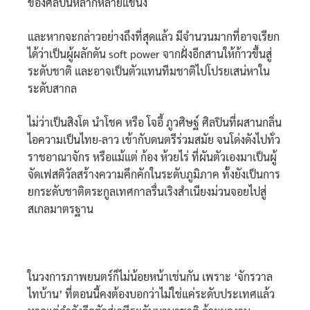
ของศิลปินหลากหลายแขนง
และหากจะกล่าวอย่างถึงที่สุดแล้ว มีจำนวนมากที่อาจเรียก
ได้ว่าเป็นผู้ผลักดัน soft power จากฝั่งอีกสานให้ก้าวขึ้นสู่
ระดับชาติ และอาจเป็นตัวแทนทีมชาติไปโปรยเสน่หาใน
ระดับสากล
ไม่ว่าเป็นสิงโต นำโชค หรือ โจอี้ ภูวศิษฐ์ ศิลปินที่ผสานกลิ่น
ไอความเป็นไทย-ลาว เข้ากับดนตรีร่วมสมัย จนโด่งดังไปทั่ว
ราชอาณาจักร หรือแม้แต่ ก้อง ห้วยไร่ ที่ผันตัวเองมาเป็นผู้
จัดเฟสติวัลสร้างความคึกคักในระดับภูมิภาค ทั้งยังเป็นการ
ยกระดับชาติตระกูลเทศกาลรื่นเริงสำเนียงม่วนจอยไปสู่
สเกลมาตรฐาน
ในวงการภาพยนตร์ก็ไม่น้อยหน้าเช่นกัน เพราะ ‘จักรวาล
ไทบ้าน’ ที่ตอนนี้คงต้องบอกว่าไม่ใช่แค่ระดับประเทศแล้ว