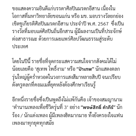
ขอแสดงความยินดีแก่บรรดาศิลปินมรดกอีสาน เนื่องใน
โอกาสที่มหาวิทยาลัยขอนแก่น หรือ มข. มอบรางวัลยกย่อง
เชิดชูเกียรติศิลปินมรดกอีสาน ประจำปี พ.ศ. 2567 ซึ่งเป็น
รางวัลที่มอบแด่ศิลปินถิ่นอีกสาน ผู้มีผลงานเป็นที่ประจักษ์
ต่อสาธารณะ ด้วยการเผยแพร่ศิลปวัฒนธรรมสู่ระดับ
ประเทศ
โดยในปีนี้ รายชื่อที่จุดกระแสความสนใจจากสังคมได้ไม่
น้อยเลยคือ ‘สุเทพ โพธิ์งาม’ หรือ
“ป๋าเทพ”
นักแสดงตลก
รุ่นใหญ่ผู้คร่ำหวอดในวงการแสงสีมาหลายสิบปี จนเปรียบ
ดังครูตลกที่คอมเมดี้ยุคหลังต้องศึกษาเรียนรู้
อีกหนึ่งรายชื่อซึ่งเป็นพูดถึงไม่แพ้กันคือ เจ้าของสมญานาม
‘ตำนานเพลงเพื่อชีวิตรุ่นที่ 3’ อย่าง
“พงษ์สิทธิ์ คำภีร์”
นัก
ร้อง / นักแต่งเพลง ผู้มีเพลงฮิตมากมาย ทั้งยังครองใจแฟน
เพลงมาทุกยุคทุกสมัย