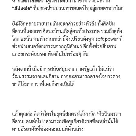
หากแต่กำลังดีดตัวสู่เวทีระดับนานาชาติ ด้วยผลงาน
“สัปเหร่อ”
ที่ยกธงนำขบวนภาพยนตร์ไทยสู่สายตาชาวโลก
ยังมีอีกหลายรายนามเกินจะกล่าวอย่างทั่วถึง ทั้งศิลปิน
อีสานที่เผยแพร่ศิลปะบ้านเกิดสู่คนทั้งประเทศ รวมถึงสู่ทั้ง
โลก ฉะนั้น คนทำงานเหล่านี้จึงเปรียบดังทูต soft power ที่
ช่วยนำเสนอวัฒนธรรมจากภูมิลำเนา อีกทั้งช่วยสืบสาน
และยกระดับมรดกท้องถิ่นไปพร้อมๆ กัน
หลังจากนี้ เมื่อมีการสนับสนุนจากภาครัฐแล้ว ไม่แน่ว่า
วัฒนธรรมจากแดนอีสาน อาจจะสามารถครองใจชาวต่าง
ชาติได้มากกว่าที่เคยก็อาจเป็นได้
แล้วคุณล่ะ คิดว่าใครในยุคนี้สมควรได้รางวัล ‘ศิลปินมรดก
อีสาน’ คนต่อไป? สามารถเชิดชูเกียรติรายชื่อเหล่านั้นได้
ตามอัธยาศัยที่ช่องคอมเมนท์ด้านล่าง